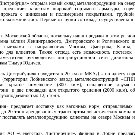
Дистрибуция» открыла новый склад металлопродукции на севе
 предлагает клиентам широкий сортамент арматуры, горяч
, проката с цинковым и полимерным покрытиями, трубной
но-вытяжной лист. Первые отгрузки со склада осуществлены в 
в Московской области, поскольку наши продажи в этом регио
жена вблизи Ленинградского, Дмитровского и Рогачевского ш
 выездами в направлениях Москвы, Дмитрова, Клина, З
но для клиентов. Также отсюда есть возможность поставок
заместитель руководителя дистрибуционной сети дивизиона
ажам Тимур Юдичев.
ь Дистрибуция» находится в 20 км от МКАД – по адресу горо
 (территория Лобненского завода металлоконструкций «СПЕ
дят крытое помещение (800 кв.м), оснащенное двумя к
онн, и две площадки для открытого хранения (2000 кв.м), о
рузоподъемностью 12,5 тонн.
ия» предлагает доставку как вагонных норм, отправляемых
м до 20 тонн арендованным транспортом логистических компан
т поставлять металлопродукцию клиентам на севере Москвы 
ния АО «Северсталь Дистрибуция», филиал в Лобне предлаг