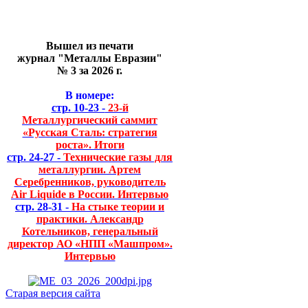
Вышел из печати
журнал "Металлы Евразии"
№ 3 за 2026 г.
В номере:
стр. 10-23 -
23-й
Металлургический саммит
«Русская Сталь: стратегия
роста». Итоги
стр. 24-27 -
Технические газы для
металлургии. Артем
Серебренников, руководитель
Air Liquide в России. Интервью
стр. 28-31 -
На стыке теории и
практики. Александр
Котельников, генеральный
директор АО «НПП «Машпром».
Интервью
Старая версия сайта