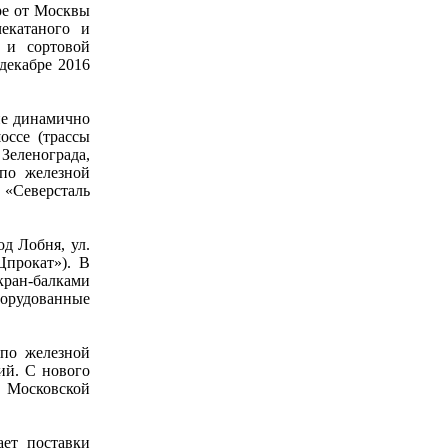
ре от Москвы
екатаного и
 и сортовой
декабре 2016
не динамично
оссе (трассы
еленограда,
 по железной
 «Северсталь
д Лобня, ул.
Цпрокат»). В
ран-балками
борудованные
 по железной
ий. С нового
и Московской
ает поставки