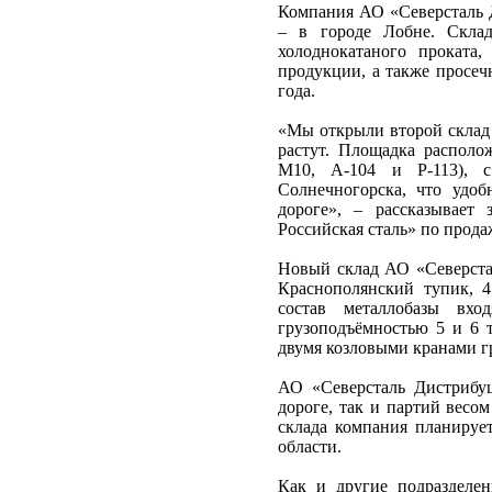
Компания АО «Северсталь 
– в городе Лобне. Склад
холоднокатаного проката
продукции, а также просеч
года.
«Мы открыли второй склад 
растут. Площадка располо
М10, А-104 и Р-113), с
Солнечногорска, что удоб
дороге», – рассказывает 
Российская сталь» по прод
Новый склад АО «Северстал
Краснополянский тупик, 4
состав металлобазы вхо
грузоподъёмностью 5 и 6 т
двумя козловыми кранами г
АО «Северсталь Дистрибуц
дороге, так и партий весо
склада компания планируе
области.
Как и другие подразделе