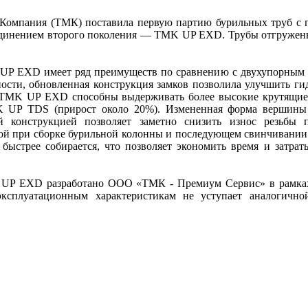
 Компания (ТМК) поставила первую партию бурильных труб с
динением второго поколения — TMK UP EXD. Трубы отгружен
UP EXD имеет ряд преимуществ по сравнению с двухупорным
ности, обновленная конструкция замков позволила улучшить ги
и TMK UP EXD способны выдерживать более высокие крутящи
 UP TDS (прирост около 20%). Измененная форма вершины
й конструкцией позволяет заметно снизить износ резьбы 
ой при сборке бурильной колонны и последующем свинчивании.
стрее собирается, что позволяет экономить время и затрат
 UP EXD разработано ООО «ТМК - Премиум Сервис» в рамка
ксплуатационным характеристикам не уступает аналогично