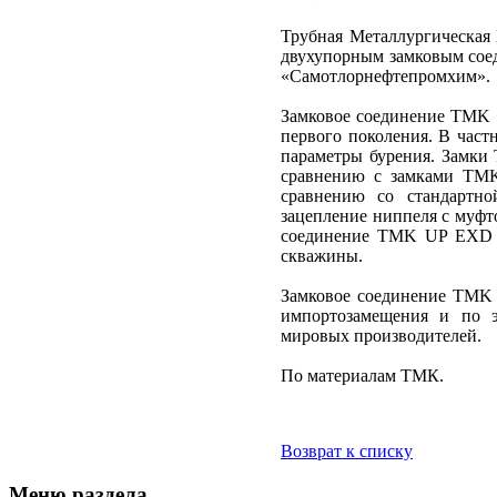
Трубная Металлургическая
двухупорным замковым сое
«Самотлорнефтепромхим».
Замковое соединение TMK 
первого поколения. В част
параметры бурения. Замк
сравнению с замками TMK
сравнению со стандартно
зацепление ниппеля с муфт
соединение TMK UP EXD бы
скважины.
Замковое соединение TMK
импортозамещения и по э
мировых производителей.
По материалам ТМК.
Возврат к списку
Меню раздела