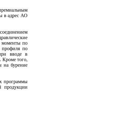
 премиальным
ы в адрес АО
 соединением
дравлические
е моменты по
 профиля по
при вводе в
 Кроме того,
ы на бурение
х программы
й продукции