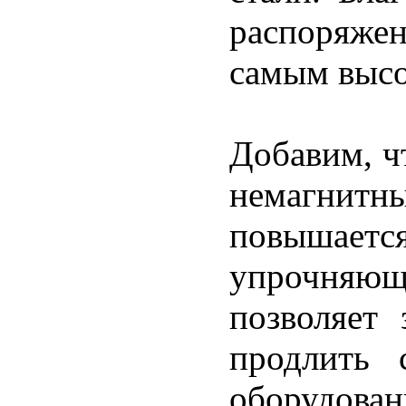
распоряже
самым высо
Добавим, ч
немагнитн
повышает
упрочняюще
позволяет
продлить 
оборудован