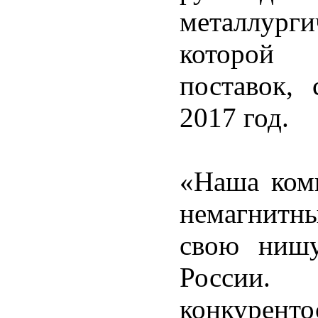
металлург
которой 
поставок,
2017 год.
«Наша ком
немагнитн
свою нишу
России
конкуре