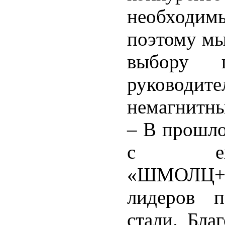
необходим
поэтому мы
выбору п
руковод
немагнитн
– В прошло
с евро
«ШМОЛЦ+
лидеров п
стали. Бл