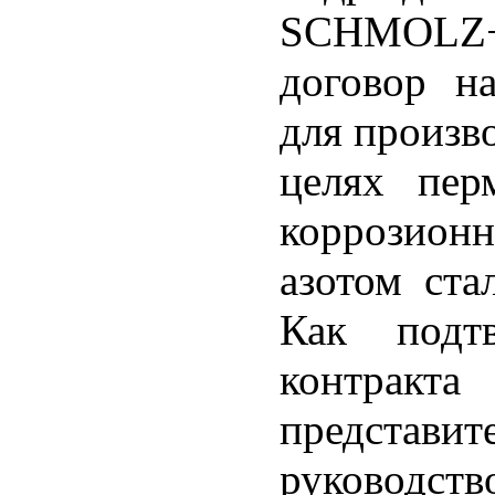
SCHMOLZ+
договор н
для произв
целях пер
коррозио
азотом ста
Как подтв
контрак
предста
руков