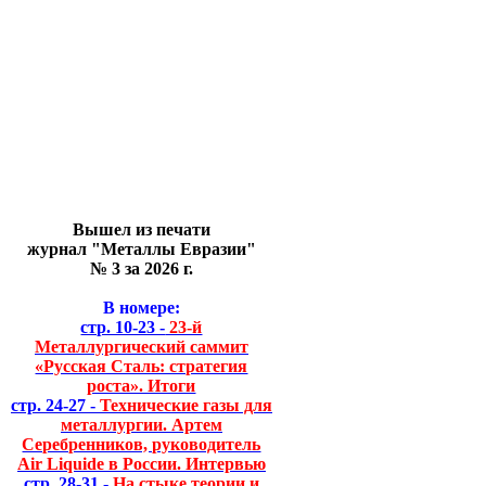
Вышел из печати
журнал "Металлы Евразии"
№ 3 за 2026 г.
В номере:
стр. 10-23 -
23-й
Металлургический саммит
«Русская Сталь: стратегия
роста». Итоги
стр. 24-27 -
Технические газы для
металлургии. Артем
Серебренников, руководитель
Air Liquide в России. Интервью
стр. 28-31 -
На стыке теории и