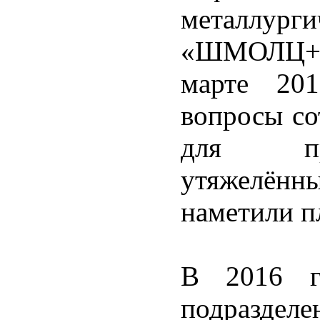
металл
«ШМОЛЦ+
марте 201
вопросы со
для про
утяжелённ
наметили п
В 2016 г
подразд