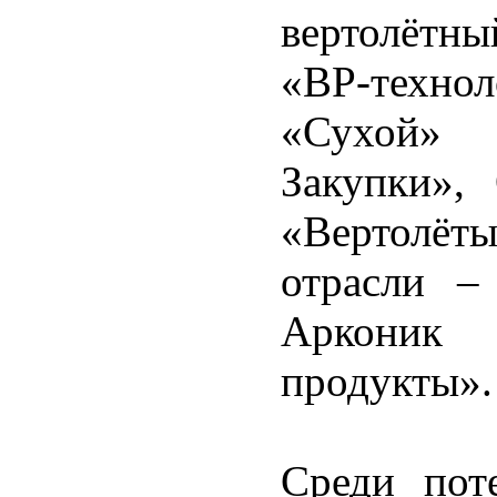
вертолётны
«BP-тех
«Сухой»
Закупки»,
«Вертолёты
отрасли 
Арконик 
продукты».
Среди пот