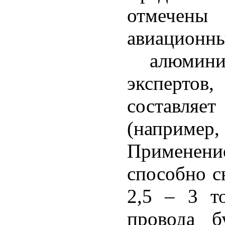
отмечен
авиацион
алюмини
эксперто
составля
(например,
Примене
способно с
2,5 – 3 т
провода б