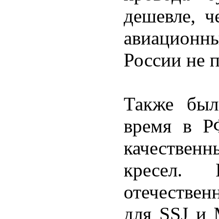
дешевле, ч
авиацион
России не 
Также был
время в Р
качественн
кресел.
отечествен
для SSJ и 