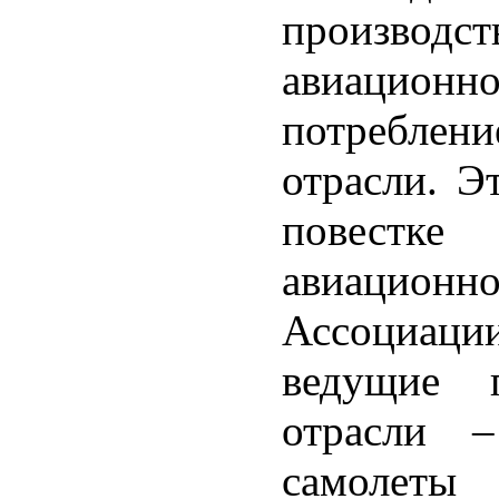
производст
авиационно
потреблен
отрасли. Э
повестк
авиацион
Ассоциаци
ведущие п
отрасли 
самолеты