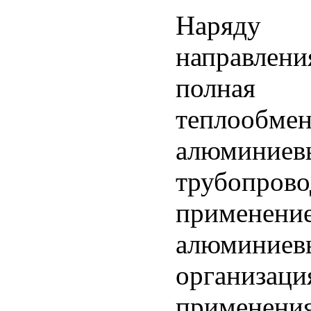
Наряду 
направлен
полная л
теплооб
алюмин
трубопрово
примен
алюмини
организац
применен