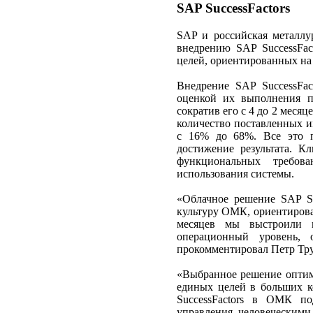
SAP SuccessFactors
SAP и российская металлу
внедрению SAP SuccessFact
целей, ориентированных на 
Внедрение SAP SuccessFac
оценкой их выполнения п
сократив его с 4 до 2 месяц
количество поставленных и
с 16% до 68%. Все это п
достижение результата. 
функциональных требов
использования системы.
«Облачное решение SAP Su
культуру ОМК, ориентирова
месяцев мы выстроили п
операционный уровень, 
прокомментировал Петр Тр
«Выбранное решение оптима
единых целей в больших к
SuccessFactors в ОМК по
управления человеческими