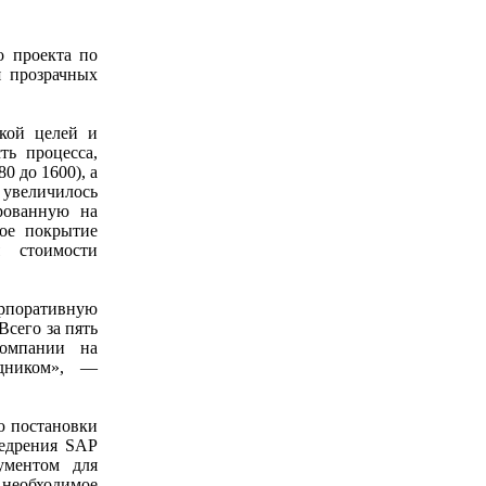
о проекта по
я прозрачных
вкой целей и
ть процесса,
0 до 1600), а
 увеличилось
рованную на
ное покрытие
 стоимости
орпоративную
сего за пять
компании на
удником», —
ю постановки
недрения SAP
ументом для
 необходимое