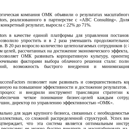
ргическая компания ОМК объявили о результатах масштабног
ors, реализованного в партнерстве с «ABC Consulting». Дол
конкретный результат, выросла с 22% до 71%.
tors в качестве единой платформы для управления постано
озволило упростить и в 2 раза уменьшить продолжительнос
ев. В 20 раз возросло количество целеполагаемых сотрудников (с 8
м целей, рассчитанных на достижение экономического эффекта,
озволяет ОМК развивать корпоративную культуру, ориенти
Ключевыми факторами выбора облачного решения стали: пол
аний, возможность быстрого внедрения и минимизация
ccessFactors позволяет нам развивать и совершенствовать к
нную на повышение эффективности и достижение результатов. В
роцесс и внедрили инструмент трансляции стратегии 
обеспечив четкое понимание бизнес-целей каждым сотр
ушин, директор по управлению эффективностью «ОМК».
льно для задач крупного бизнеса, связанных с необходимость
оллективах, со сложной распределенной структурой. Успех в
дтверждает, что эта система является оптимальным инстр
 ресурсами: ее можно быстро внедрить и масштабировать на