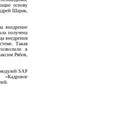
яющие основу
ндрей Шарак,
ла внедрение
ыла получена
нда внедрения
стеме. Такая
позволили в
аксим Рябов,
 модулей SAP
 «Кадровое
лей.