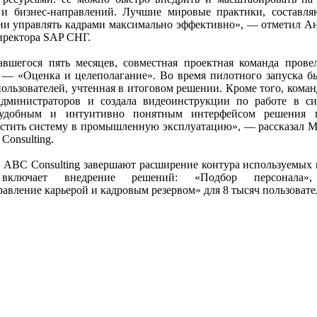
 и бизнес-направлений. Лучшие мировые практики, составл
ии управлять кадрами максимально эффективно», — отметил А
директора SAP СНГ.
авшегося пять месяцев, совместная проектная команда прове
 — «Оценка и целеполагание». Во время пилотного запуска б
пользователей, учтенная в итоговом решении. Кроме того, кома
администраторов и создала видеоинструкции по работе в си
 удобным и интуитивно понятным интерфейсом решения 
стить систему в промышленную эксплуатацию», — рассказал М
Consulting.
ABC Consulting завершают расширение контура используемых
т включает внедрение решений: «Подбор персонала»,
авление карьерой и кадровым резервом» для 8 тысяч пользовате