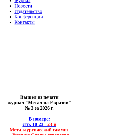
Журнал
Новости
Издательство
Конференции
Контакты
Вышел из печати
журнал "Металлы Евразии"
№ 3 за 2026 г.
В номере:
стр. 10-23 -
23-й
Металлургический саммит