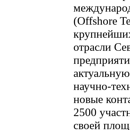
междунаро
(Offshore T
крупнейших
отрасли Се
предприяти
актуальную
научно-тех
новые конт
2500 участн
своей площ