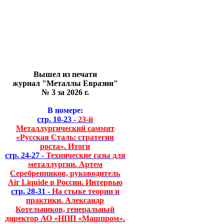
Вышел из печати
журнал "Металлы Евразии"
№ 3 за 2026 г.
В номере:
стр. 10-23 -
23-й
Металлургический саммит
«Русская Сталь: стратегия
роста». Итоги
стр. 24-27 -
Технические газы для
металлургии. Артем
Серебренников, руководитель
Air Liquide в России. Интервью
стр. 28-31 -
На стыке теории и
практики. Александр
Котельников, генеральный
директор АО «НПП «Машпром».