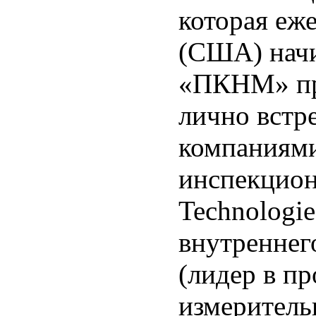
которая еж
(США) начи
«ПКНМ» при
лично встр
компаниями
инспекцион
Technologie
внутреннег
(лидер в пр
измеритель