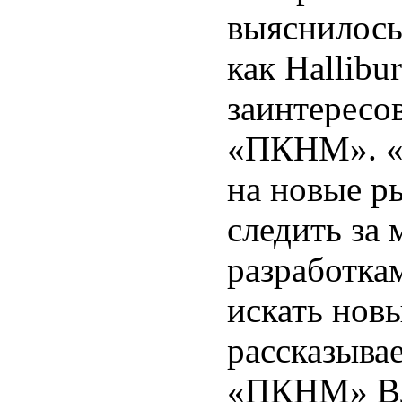
выяснилось,
как Hallibu
заинтересо
«ПКНМ». «К
на новые р
следить за
разработка
искать нов
рассказыва
«ПКНМ» Вл