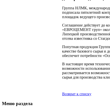
Группа НЛМК, международна
подписала пятилетний кон
площадок ведущего произво
Соглашение действует до к
«ЕВРОЦЕМЕНТ груп» около 
Липецкой производственной
отсева известняка со Стагдо
Попутная продукция Групп
качестве базового сырья и 
обеспечит потребности «Оск
В настоящее время техни
возможности использования
рассматривается возможност
сырья для производства кли
Возврат к списку
Меню раздела