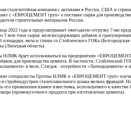
я сталелитейная компания с активами в России, США и страна
тракт с «ЕВРОЦЕМЕНТ груп» о поставке сырья для производств
дителя строительных материалов России.
онца 2022 года и предусматривает ежегодную отгрузку 7-ми пре
5 млн тонн сырья: железосодержащих добавок и гранулированн
 площадки, мела и глины со Стойленского ГОКа (Белгородская о
ка (Липецкая область).
ы НЛМК будет использоваться на предприятиях «ЕВРОЦЕМЕНТ
добавок для производства цемента. В частности, Стойленский Г
олцемента» в меле, Стагдок - потребности «Липецкцемента» в и
ческие специалисты Группы НЛМК и «ЕВРОЦЕМЕНТ груп» изуч
 в стройиндустрии сталеплавильного шлака мелких фракций. Н
ь его применения взамен известняка, используемого в качестве 
нкера (промежуточного продукта при изготовлении цемента).