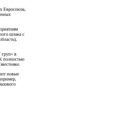
х Евросоюза,
енных
дприятиям
ого шлака с
бласть),
 груп» в
ОК полностью
звестняке.
ают новые
апример,
базового