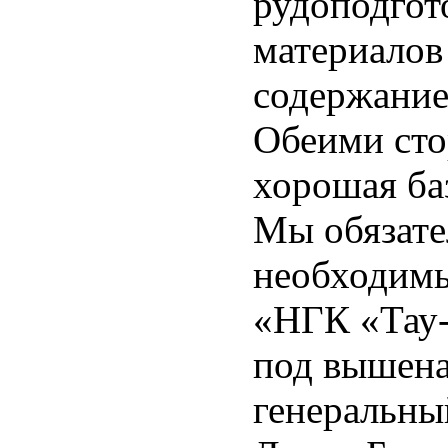
рудоподгот
материалов
содержание
Обеими сто
хорошая баз
Мы обязате
необходим
«НГК «Тау-
под вышена
генеральн