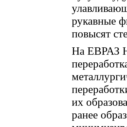
улавливающ
рукавные фи
повысят сте
На ЕВРАЗ 
переработк
металлурги
переработк
их образов
ранее обра