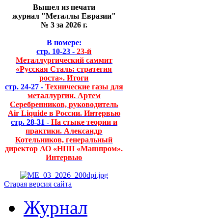
Вышел из печати
журнал "Металлы Евразии"
№ 3 за 2026 г.
В номере:
стр. 10-23 -
23-й
Металлургический саммит
«Русская Сталь: стратегия
роста». Итоги
стр. 24-27 -
Технические газы для
металлургии. Артем
Серебренников, руководитель
Air Liquide в России. Интервью
стр. 28-31 -
На стыке теории и
практики. Александр
Котельников, генеральный
директор АО «НПП «Машпром».
Интервью
Старая версия сайта
Журнал