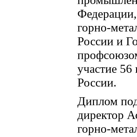
Федерации
горно-мета
России и Г
профсоюзом
участие 56
России.
Диплом по
директор 
горно-мета