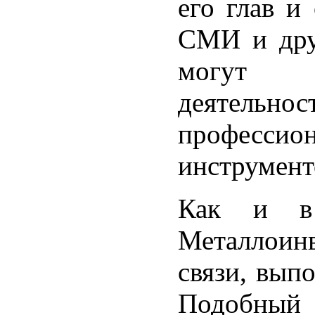
его глав и
СМИ и дру
могут а
деятельн
профессио
инструмент
Как и в
Металлоинв
связи, вып
Подобный