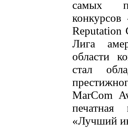
самых п
конкурсов 
Reputation
Лига амер
области к
стал обла
престижно
MarCom Aw
печатная 
«Лучший ин