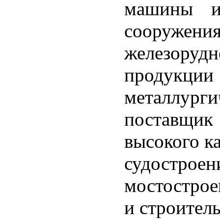
машины и
сооружени
железоруд
продукции
металлург
поставщик
высокого к
судостр
мостостро
и строител