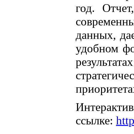
год. Отчет
современн
данных, да
удобном ф
результата
стратег
приоритета
Интеракт
ссылке:
htt