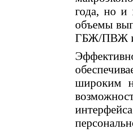
года, но и
объемы вып
ГБЖ/ПВЖ и
Эффекти
обеспечив
широким н
возможност
интерф
персональн