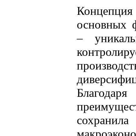
Концепция
основных ф
– уникаль
контрол
производст
диверсиф
Благода
преимуще
сохранила
макроэкон