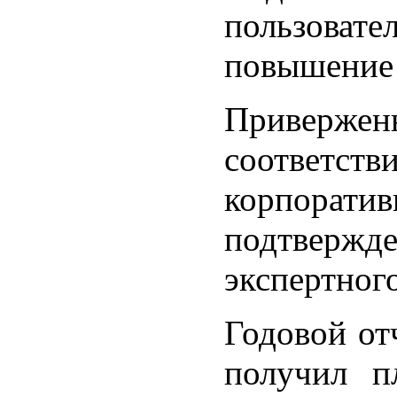
пользова
повышение 
Приверж
соответ
корпорати
подтвер
экспертног
Годовой от
получил п