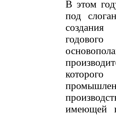
В этом год
под слога
создания
годово
основопол
производит
которог
промышле
производ
имеющей ц