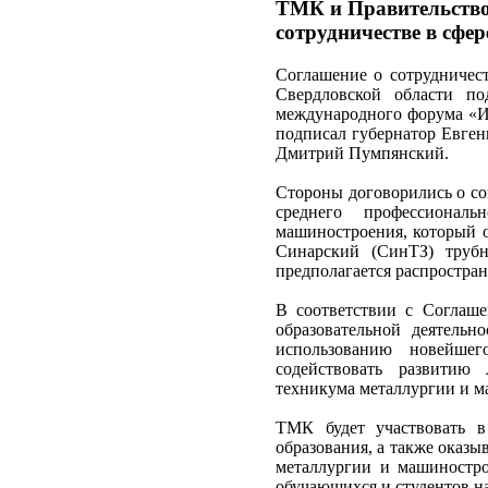
ТМК и Правительство
сотрудничестве в сфе
Соглашение о сотрудничес
Свердловской области п
международного форума «И
подписал губернатор Евген
Дмитрий Пумпянский.
Стороны договорились о со
среднего профессионал
машиностроения, который о
Синарский (СинТЗ) труб
предполагается распростран
В соответствии с Соглаше
образовательной деятельн
использованию новейшего
содействовать развитию 
техникума металлургии и м
ТМК будет участвовать в
образования, а также оказы
металлургии и машиностро
обучающихся и студентов н