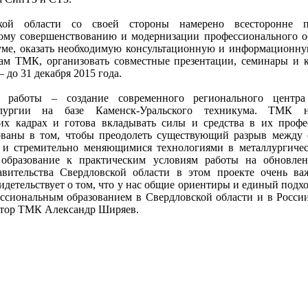
ской области со своей стороны намерено всесторонне п
ому совершенствованию и модернизации профессионального о
уме, оказать необходимую консультационную и информационн
ам ТМК, организовать совместные презентации, семинары и 
 до 31 декабря 2015 года.
 работы – создание современного регионального центра
ллургии на базе Каменск-Уральского техникума. ТМК 
их кадрах и готова вкладывать силы и средства в их проф
ованы в том, чтобы преодолеть существующий разрыв между
 и стремительно меняющимися технологиями в металлургичес
е образование к практическим условиям работы на обновле
вительства Свердловской области в этом проекте очень ва
детельствует о том, что у нас общие ориентиры и единый подх
ессиональным образованием в Свердловской области и в России
ктор ТМК Александр Ширяев.