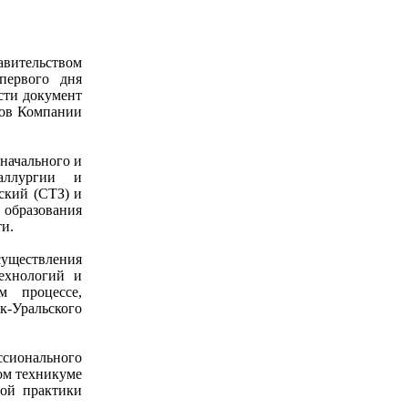
авительством
первого дня
сти документ
ров Компании
начального и
таллургии и
ский (СТЗ) и
образования
ти.
существления
технологий и
м процессе,
-Уральского
сионального
ком техникуме
ной практики