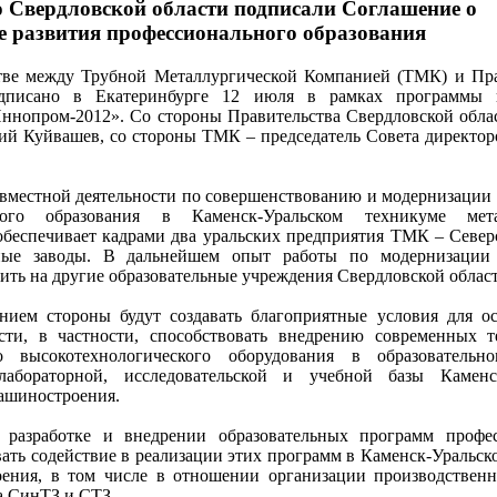
 Свердловской области подписали Соглашение о
ре развития профессионального образования
тве между Трубной Металлургической Компанией (ТМК) и Пр
одписано в Екатеринбурге 12 июля в рамках программы 
ннопром-2012». Со стороны Правительства Свердловской обла
ий Куйвашев, со стороны ТМК – председатель Совета директо
вместной деятельности по совершенствованию и модернизации 
ьного образования в Каменск-Уральском техникуме ме
беспечивает кадрами два уральских предприятия ТМК – Север
ные заводы. В дальнейшем опыт работы по модернизации 
ить на другие образовательные учреждения Свердловской облас
нием стороны будут создавать благоприятные условия для о
ости, в частности, способствовать внедрению современных 
 высокотехнологического оборудования в образовательно
лабораторной, исследовательской и учебной базы Каменск
ашиностроения.
 разработке и внедрении образовательных программ профес
вать содействие в реализации этих программ в Каменск-Уральс
ения, в том числе в отношении организации производствен
а СинТЗ и СТЗ.