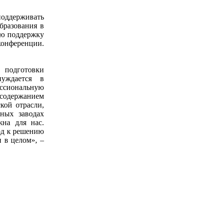
оддерживать
бразования в
ую поддержку
конференции.
 подготовки
нуждается в
ессиональную
 содержанием
кой отрасли,
нных заводах
жна для нас.
од к решению
 в целом», –