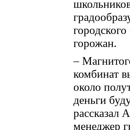
школьников
градообраз
городского
горожан.
– Магнитог
комбинат в
около полу
деньги буд
рассказал 
менеджер г