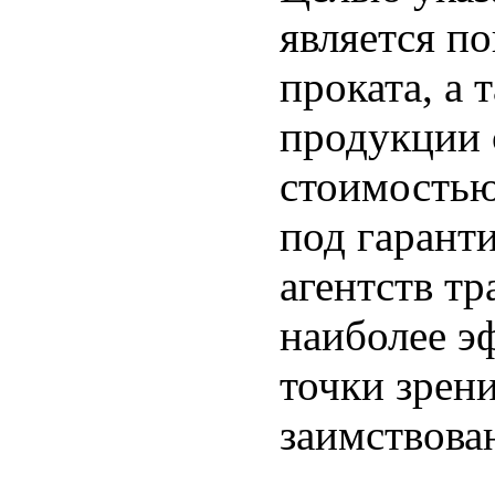
является п
проката, а
продукции 
стоимостью
под гарант
агентств т
наиболее э
точки зрен
заимствова