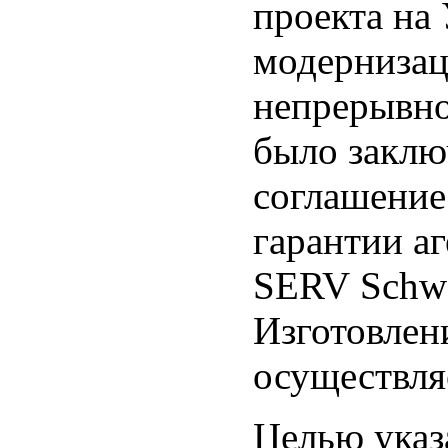
проекта на
модерниза
непрерывно
было заклю
соглашение
гарантии аг
SERV Schwei
Изготовлен
осуществля
Целью указ