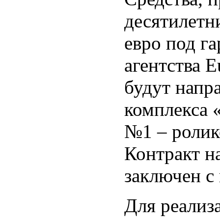
десятилетн
евро под г
агентства E
будут напр
комплекса 
№1 – ролик
Контракт н
заключен с
Для реализ