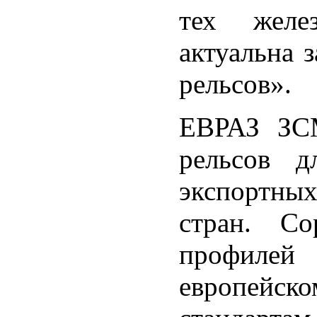
тех желе
актуальна 
рельсов».
ЕВРАЗ ЗС
рельсов д
экспортны
стран. Со
профилей
европей