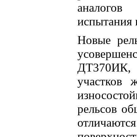
аналогов
испытания 
Новые рел
усовершен
ДТ370ИК, 
участков 
износосто
рельсов об
отличают
поверхност