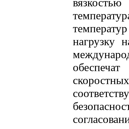
вязкост
температу
температу
нагрузку 
междунар
обеспеча
скоростны
соответст
безопас
согласова