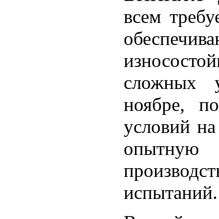
всем требу
обесп
износосто
сложных у
ноябре, п
условий на
опытную 
производ
испытаний.