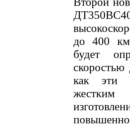
Второй нов
ДТ350ВС4
высокоскор
до 400 км
будет оп
скоростью 
как эти р
жестким 
изготов
повышенно