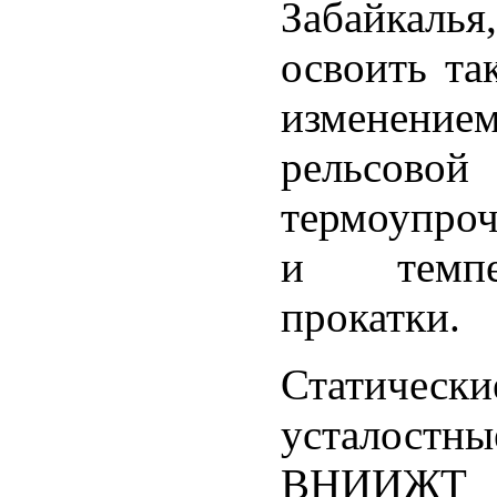
Забайкаль
освоить та
изменен
рельсо
термоупроч
и темпер
прокатки.
Статичес
усталостн
ВНИИЖТ до