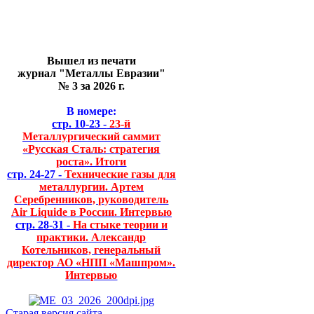
Вышел из печати
журнал "Металлы Евразии"
№ 3 за 2026 г.
В номере:
стр. 10-23 -
23-й
Металлургический саммит
«Русская Сталь: стратегия
роста». Итоги
стр. 24-27 -
Технические газы для
металлургии. Артем
Серебренников, руководитель
Air Liquide в России. Интервью
стр. 28-31 -
На стыке теории и
практики. Александр
Котельников, генеральный
директор АО «НПП «Машпром».
Интервью
Старая версия сайта