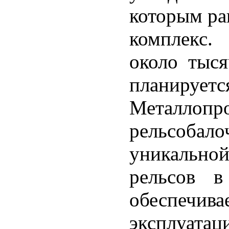
которым ра
комплекс.
около тыся
планируе
Металло
рельсобало
уникальной
рельсов в
обеспе
эксплуатац