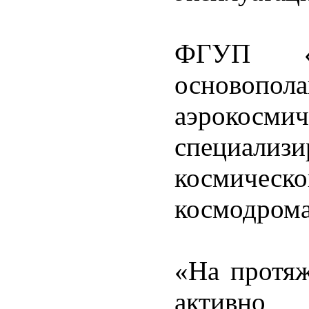
ФГУП 
основоп
аэрокосм
специализ
космическо
космодрома
«На протя
активно 