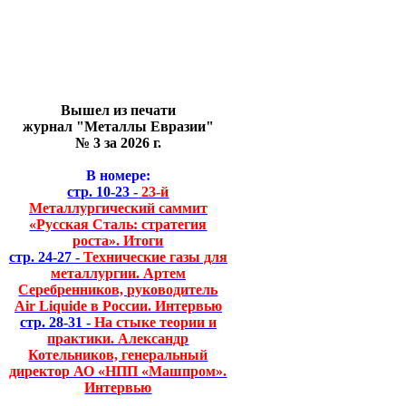
Вышел из печати
журнал "Металлы Евразии"
№ 3 за 2026 г.
В номере:
стр. 10-23 -
23-й
Металлургический саммит
«Русская Сталь: стратегия
роста». Итоги
стр. 24-27 -
Технические газы для
металлургии. Артем
Серебренников, руководитель
Air Liquide в России. Интервью
стр. 28-31 -
На стыке теории и
практики. Александр
Котельников, генеральный
директор АО «НПП «Машпром».
Интервью