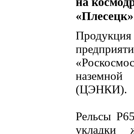
на космод
«Плесецк»
Продукция 
предприяти
«Роскосм
наземной 
(ЦЭНКИ).
Рельсы Р65
укладки 