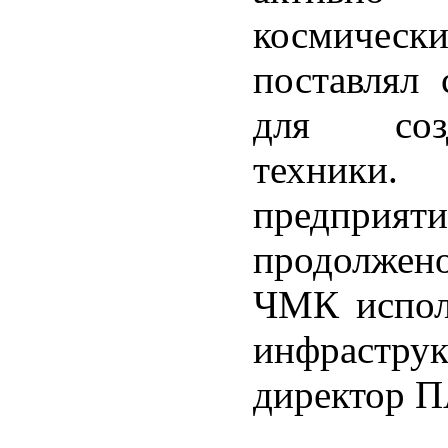
космическ
поставлял 
для созд
техники.
предприя
продолжен
ЧМК исполь
инфраструк
директор 