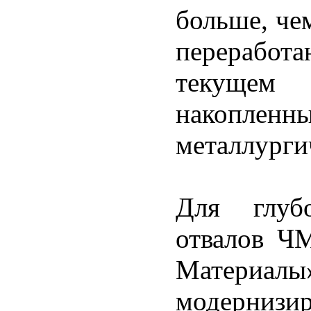
больше, че
переработ
текущем 
накопл
металлурги
Для глуб
отвалов Ч
Материа
модернизир