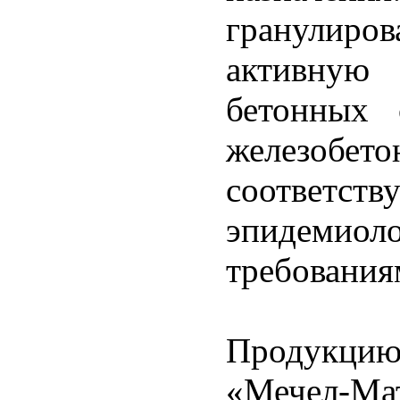
гранули
активную
бетонных 
железобет
соответств
эпидемиол
требования
Продукцию
«Мечел-Мат