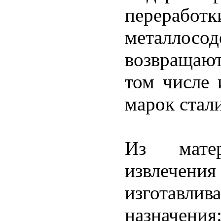
перерабо
металлосо
возвращают
том числе 
марок стали
Из матер
извлече
изготавли
назначени