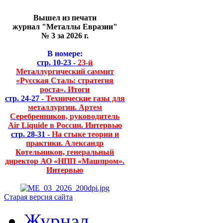
Вышел из печати
журнал "Металлы Евразии"
№ 3 за 2026 г.
В номере:
стр. 10-23 -
23-й
Металлургический саммит
«Русская Сталь: стратегия
роста». Итоги
стр. 24-27 -
Технические газы для
металлургии. Артем
Серебренников, руководитель
Air Liquide в России. Интервью
стр. 28-31 -
На стыке теории и
практики. Александр
Котельников, генеральный
директор АО «НПП «Машпром».
Интервью
Старая версия сайта
Журнал