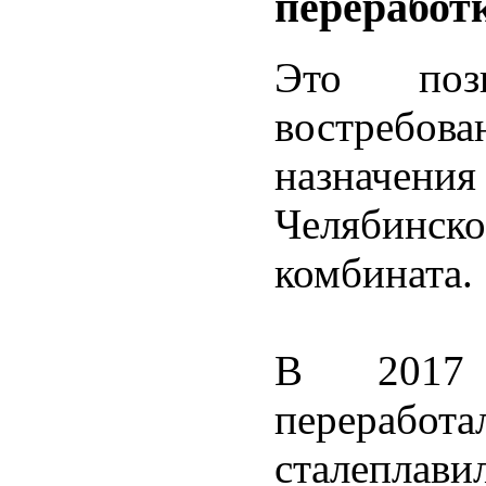
переработ
Это поз
востребова
назначения
Челябин
комбината.
В 2017 
перераб
сталеплав