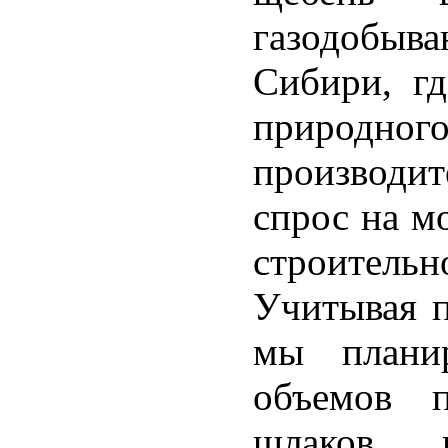
газодобы
Сибири, гд
природного
производи
спрос на м
строительн
Учитывая п
мы планир
объемов п
шлаков 