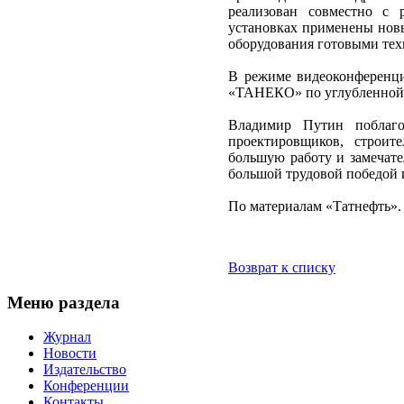
реализован совместно с 
установках применены новы
оборудования готовыми те
В режиме видеоконференци
«ТАНЕКО» по углубленной п
Владимир Путин поблаго
проектировщиков, строит
большую работу и замечат
большой трудовой победой 
По материалам «Татнефть».
Возврат к списку
Меню раздела
Журнал
Новости
Издательство
Конференции
Контакты