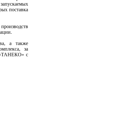
запускаемых
рых поставка
 производств
ации.
ва, а также
мплекса, за
О «ТАНЕКО» с