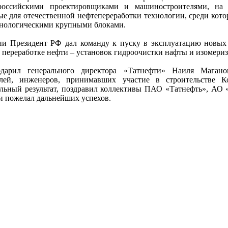
российскими проектировщиками и машиностроителями, на 
е для отечественной нефтепереработки технологии, среди кото
хнологическими крупными блоками.
и Президент РФ дал команду к пуску в эксплуатацию новых
ереработке нефти – установок гидроочистки нафты и изомериз
дарил генерального директора «Татнефти» Наиля Магано
елей, инженеров, принимавших участие в строительстве Ко
ельный результат, поздравил коллективы ПАО «Татнефть», А
и пожелал дальнейших успехов.