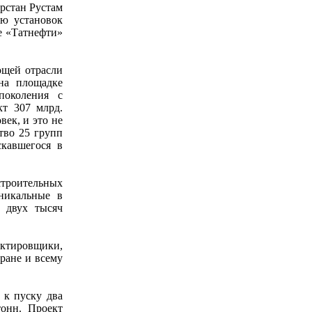
рстан Рустам
ию установок
е «Татнефти»
ющей отрасли
на площадке
поколения с
кт 307 млрд.
век, и это не
тво 25 групп
скавшегося в
троительных
никальные в
е двух тысяч
ектировщики,
ране и всему
 к пуску два
тонн. Проект