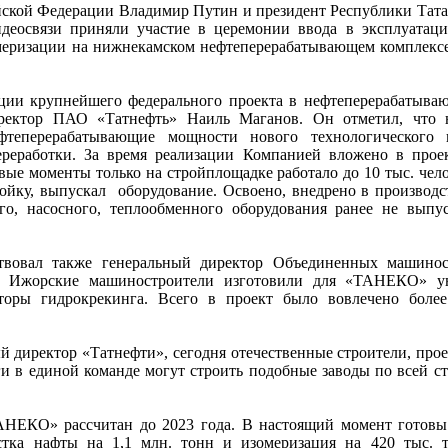
йской Федерации Владимир Путин и президент Республики Тата
деосвязи приняли участие в церемонии ввода в эксплуатац
меризации на нижнекамском нефтеперерабатывающем комплекс
ации крупнейшего федерального проекта в нефтеперерабатыва
ректор ПАО «Татнефть» Наиль Маганов. Он отметил, что 
фтеперерабатывающие мощности нового технологического 
реработки. За время реализации Компанией вложено в прое
ые моменты только на стройплощадке работало до 10 тыс. чело
тройку, выпускал оборудование. Освоено, внедрено в производс
ого, насосного, теплообменного оборудования ранее не выпу
твовал также генеральный директор Объединенных машинос
. Ижорские машиностроители изготовили для «ТАНЕКО» у
кторы гидрокрекинга. Всего в проект было вовлечено боле
й директор «Татнефти», сегодня отечественные строители, про
и в единой команде могут строить подобные заводы по всей ст
АНЕКО» рассчитан до 2023 года. В настоящий момент готовы
стка нафты на 1,1 млн. тонн и изомеризация на 420 тыс. 