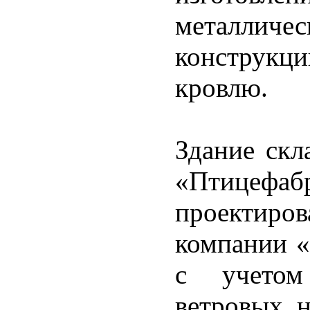
металли
конструк
кровлю.
Здание скл
«Птице
проектиров
компании «
с учето
ветровых н