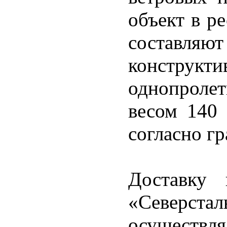
объект в р
составляют
констр
однопроле
весом 140
согласно г
Доставку 
«Северс
осуществля