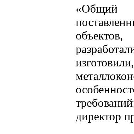
«Общий 
поставлен
объектов
разрабо
изготовил
металло
особенно
требований
директор п