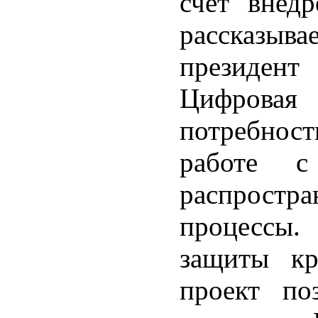
счет внед
рассказыв
президен
Цифрова
потребност
работе 
распростра
процессы
защиты кр
проект по