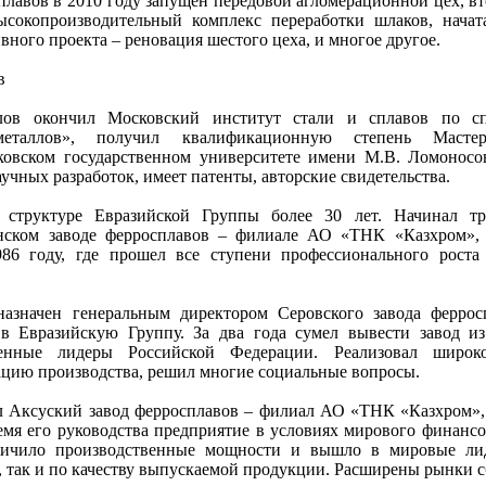
плавов в 2010 году запущен передовой агломерационной цех, вт
ысокопроизводительный комплекс переработки шлаков, начат
ного проекта – реновация шестого цеха, и многое другое.
в
лов окончил Московский институт стали и сплавов по сп
еталлов», получил квалификационную степень Мастер
овском государственном университете имени М.В. Ломоносо
аучных разработок, имеет патенты, авторские свидетельства.
 структуре Евразийской Группы более 30 лет. Начинал тр
ском заводе ферросплавов – филиале АО «ТНК «Казхром», 
86 году, где прошел все ступени профессионального роста
азначен генеральным директором Серовского завода феррос
в Евразийскую Группу. За два года сумел вывести завод и
нные лидеры Российской Федерации. Реализовал широк
цию производства, решил многие социальные вопросы.
л Аксуский завод ферросплавов – филиал АО «ТНК «Казхром»,
емя его руководства предприятие в условиях мирового финансо
еличило производственные мощности и вышло в мировые ли
, так и по качеству выпускаемой продукции. Расширены рынки с