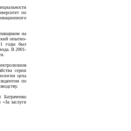
пециальности
иверситет по
овационного
клавщиком на
ский опытно-
01 годы был
ода. В 2001-
и.
электролизном
яйства серии
нологии цеха
езидентом по
зводству.
 Батраченко
 «За заслуги