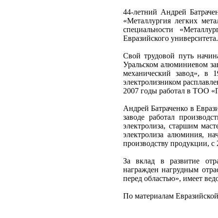
44-летний Андрей Батраче
«Металлургия легких мета
специальности «Металлур
Евразийского университета.
Свой трудовой путь начин
Уральском алюминиевом за
механический завод», в 
электролизником расплавле
2007 годы работал в ТОО «
Андрей Батраченко в Еврази
заводе работал производс
электролиза, старшим маст
электролиза алюминия, нач
производству продукции, с 
За вклад в развитие отр
награжден нагрудным отрас
перед областью», имеет ве
По материалам Евразийской