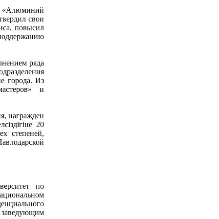
О «Алюминий
дтвердил свои
иса, повысил
 поддержанию
лнением ряда
дразделения
е города. Из
астеров» и
ия, награжден
сіздігіне 20
ех степеней,
 Павлодарской
верситет по
ациональном
енциального
, заведующим