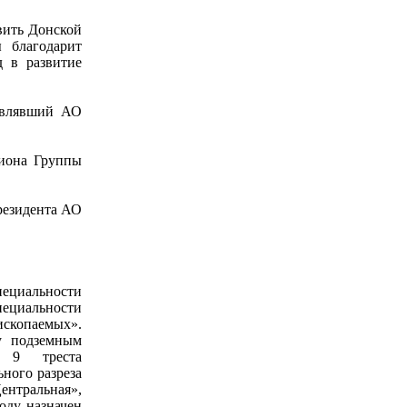
вить Донской
 благодарит
д в развитие
авлявший АО
иона Группы
резидента АО
ециальности
пециальности
ископаемых».
у подземным
 №9 треста
ного разреза
ентральная»,
оду назначен