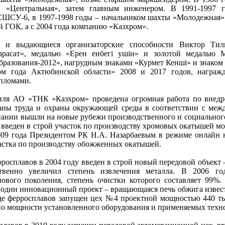
 «Центральная», затем главным инженером. В 1991-1997 г
ШСУ-6, в 1997-1998 годы – начальником шахты «Молодежная».
й ГОК, а с 2004 года компанию «Казхром».
д и выдающиеся организаторские способности Виктор Тил
расат», медалью «Ерен енбегi yшiн» и золотой медалью М
бразования-2012», нагрудным знаками «Курмет Кеншi» и знаком
еком года Актюбинской области» 2008 и 2017 годов, награ
пломами.
Тиля АО «ТНК «Казхром» проведена огромная работа по внед
раны труда и охраны окружающей среды в соответствии с ме
ании вышли на новые рубежи производственного и социального
 введен в строй участок по производству хромовых окатышей м
009 года Президентом РК Н.А. Назарбаевым в режиме онлайн 
частка по производству обожженных окатышей.
росплавов в 2004 году введен в строй новый передовой объект 
твенно увеличил степень извлечения металла. В 2006 го
ового поколения, степень очистки которого составляет 99%.
 один инновационный проект – вращающаяся печь обжига извест
де ферросплавов запущен цех №4 проектной мощностью 440 ты
о мощности установленного оборудования и применяемых техн