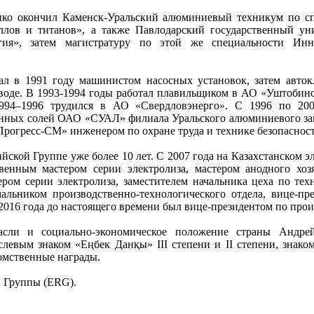
нко окончил Каменск-Уральский алюминиевый техникум по с
ллов и титанов», а также Павлодарский государственный ун
гия», затем магистратуру по этой же специальности Инн
ал в 1991 году машинистом насосных установок, затем авто
воде. В 1993-1994 годы работал плавильщиком в АО «Уштобин
1994–1996 трудился в АО «Свердловэнерго». С 1996 по 20
нных солей ОАО «СУАЛ» филиала Уральского алюминиевого зав
Прогресс-СМ» инженером по охране труда и технике безопасност
йской Группе уже более 10 лет. С 2007 года на Казахстанском 
твенным мастером серии электролиза, мастером анодного хоз
ером серии электролиза, заместителем начальника цеха по тех
альником производственно-технологического отдела, вице-пр
2016 года до настоящего времени был вице-президентом по прои
асли и социально-экономическое положение страны Андрей
левым знаком «Еңбек Данқы» III степени и II степени, знаком
домственные награды.
 Группы (ERG).