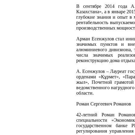
В сентябре 2014 года А
Казахстана», а в январе 20
глубокие знания и опыт в 
рентабельность выпускаем
производственных мощност
Арман Есенжулов стал иниц
значимых пунктов и вне
алюминиевого дивизиона, т
числа значимых реализ
реконструкцию дома отдыха
А. Есенжулов – Лауреат гос
орденами «Құрмет», «Пара
жыл», Почетной грамотой 
ведомственного нагрудного 
области.
Роман Сергеевич Романов
42-летний Роман Романо
специальности «Эконом
государственном банке 
регулирования управления