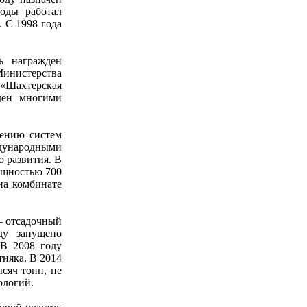
оды работал
 С 1998 года
ь награжден
инистерства
 «Шахтерская
жден многими
рению систем
ждународными
 развития. В
ощностью 700
на комбинате
– отсадочный
ду запущено
 В 2008 году
няка. В 2014
сяч тонн, не
ологий.