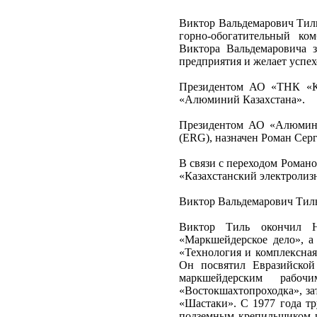
Виктор Вальдемарович Тиль
горно-обогатительный ко
Виктора Вальдемаровича 
предприятия и желает успех
Президентом АО «ТНК «Ка
«Алюминий Казахстана».
Президентом АО «Алюмини
(ERG), назначен Роман Сер
В связи с переходом Роман
«Казахстанский электролиз
Виктор Вальдемарович Тил
Виктор Тиль окончил Ни
«Маркшейдерское дело», а
«Технология и комплексная
Он посвятил Евразийской
маркшейдерским рабо
«Востокшахтопроходка», за
«Шастаки». С 1977 года т
подземным крепильщиком ш