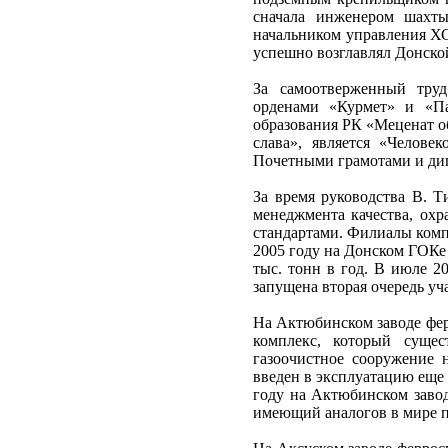
сначала инженером шахты
начальником управления ХС
успешно возглавлял Донско
За самоотверженный тру
орденами «Курмет» и «Па
образования РК «Меценат о
слава», является «Челов
Почетными грамотами и ди
За время руководства В. 
менеджмента качества, ох
стандартами. Филиалы комп
2005 году на Донском ГОКе
тыс. тонн в год. В июле 2
запущена вторая очередь у
На Актюбинском заводе фер
комплекс, который сущес
газоочистное сооружение н
введен в эксплуатацию еще
году на Актюбинском заво
имеющий аналогов в мире п