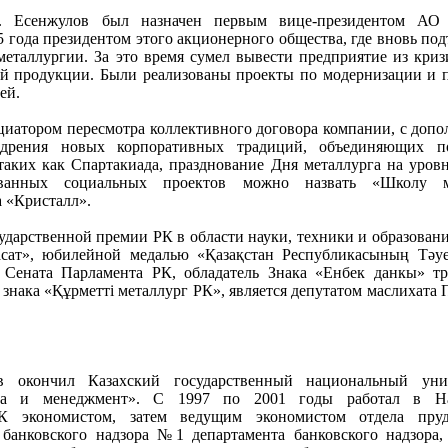
. Есенжулов был назначен первым вице-президентом А
15 года президентом этого акционерного общества, где вновь по
металлургии. За это время сумел вывести предприятие из криз
ой продукции. Были реализованы проекты по модернизации и
ей.
иатором пересмотра коллективного договора компании, с допо
дрения новых корпоративных традиций, объединяющих по
аких как Спартакиада, празднование Дня металлурга на уровн
ованных социальных проектов можно назвать «Школу м
 «Кристалл».
ударственной премии РК в области науки, техники и образован
сат», юбилейной медалью «Қазақстан Республикасының Тәуел
Сената Парламента РК, обладатель Знака «Енбек данкы» тр
знака «Құрметті металлург РК», является депутатом маслихата
в окончил Казахский государственный национальный уни
ика и менеджмент». С 1997 по 2001 годы работал в Н
РК экономистом, затем ведущим экономистом отдела пруд
 банковского надзора №1 департамента банковского надзора