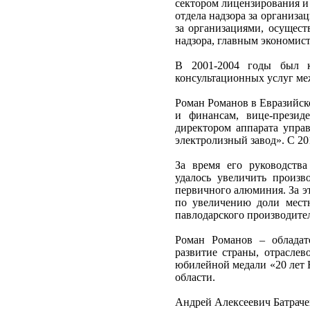
сектором лицензирования и 
отдела надзора за организа
за организациями, осущес
надзора, главным экономис
В 2001-2004 годы был к
консультационных услуг м
Роман Романов в Евразийско
и финансам, вице-презид
директором аппарата упра
электролизный завод». С 20
За время его руководств
удалось увеличить произ
первичного алюминия. За э
по увеличению доли местн
павлодарского производител
Роман Романов – обладат
развитие страны, отраслев
юбилейной медали «20 лет 
области.
Андрей Алексеевич Батраче