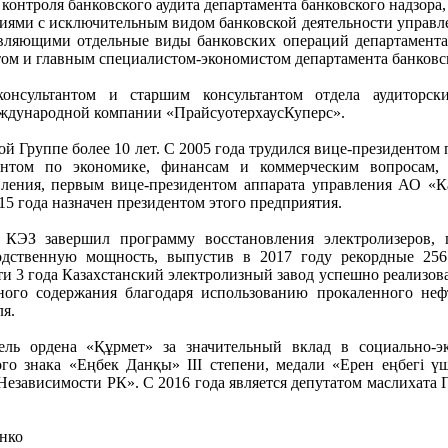
контроля банковского аудита департамента банковского надзора
циями с исключительным видом банковской деятельности управл
твляющими отдельные виды банковских операций департамента
том и главным специалистом-экономистом департамента банковск
онсультантом и старшим консультантом отдела аудиторск
еждународной компании «ПрайсуотерхаусКуперс».
й Группе более 10 лет. С 2005 года трудился вице-президентом
ентом по экономике, финансам и коммерческим вопросам,
вления, первым вице-президентом аппарата управления АО «К
15 года назначен президентом этого предприятия.
а КЭЗ завершил программу восстановления электролизеров,
водственную мощность, выпустив в 2017 году рекордные 25
ти 3 года Казахстанский электролизный завод успешно реализов
ого содержания благодаря использованию прокаленного неф
я.
ель ордена «Құрмет» за значительный вклад в социально-э
ого знака «Еңбек Данқы» III степени, медали «Ерен еңбегi үш
Независимости РК». С 2016 года является депутатом маслихата 
нко