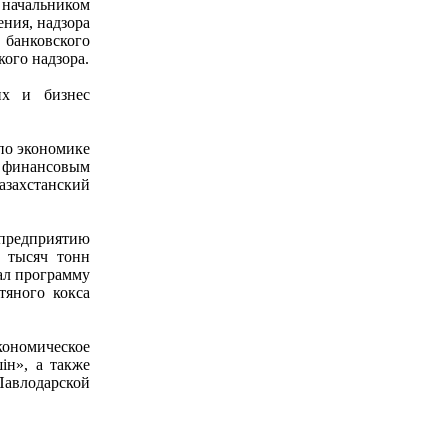
, начальником
ения, надзора
 банковского
ого надзора.
их и бизнес
 по экономике
 финансовым
азахстанский
 предприятию
6 тысяч тонн
ал программу
тяного кокса
кономическое
iн», а также
Павлодарской