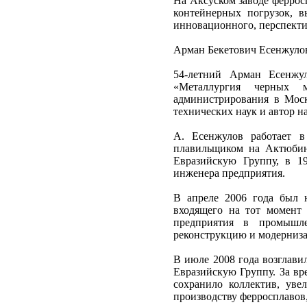
На Аксуском заводе феррос
контейнерных погрузок, в
инновационного, перспектив
Арман Бекетович Есенжуло
54-летний Арман Есенжу
«Металлургия черных м
администрирования в Моск
технических наук и автор н
А. Есенжулов работает в
плавильщиком на Актюбин
Евразийскую Группу, в 19
инженера предприятия.
В апреле 2006 года был н
входящего на тот момент 
предприятия в промышле
реконструкцию и модерниза
В июле 2008 года возглави
Евразийскую Группу. За вр
сохранило коллектив, ув
производству ферросплавов