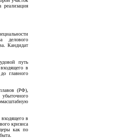
орой участок
а реализация
ециальности
а делового
ва. Кандидат
удовой путь
входящего в
 до главного
плавов (РФ),
з убыточного
омасштабную
 входящего в
вого кризиса
деры как по
быта.