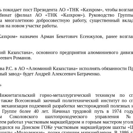
 покидает пост Президента АО «ТНК «Казхром», чтобы возгла
мбинат (филиал АО «ТНК «Казхром»). Руководство Группы
за многолетнюю добросовестную работу, существенный вкла
ов на новом участке работы.
зхром» назначен Арман Бекетович Есенжулов, ранее возгл
й Казахстана», основного предприятия алюминиевого дивиз
геевич Романов.
ова Р.С. в АО «Алюминий Казахстана» исполнять обязанности П
ный завод» будет Андрей Алексеевич Батраченко.
ь
жнетагильский горно-металлургический техникум по сп
 также Всесоюзный заочный политехнический институт по с
 механизация подземной разработки месторождений полезных 
 Группе более 40 лет. Начинал трудовой путь в 1974 год
чим Соколовского шахтопроходческого управления
тем работал участковым маркшейдером и горным мастером уголь
рудился на Донском ГОКе участковым маркшейдером шахты «Ц
ахты «Молодежная», позже старшим маркшейдером. В 1986 г