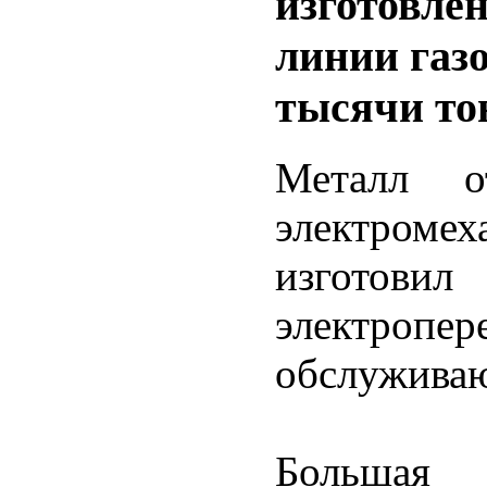
изготовле
линии газ
тысячи то
Металл о
электроме
изготов
электропер
обслужива
Большая