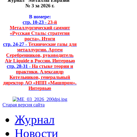
журнал "Металлы Евразии"
№ 3 за 2026 г.
В номере:
стр. 10-23 -
23-й
Металлургический саммит
«Русская Сталь: стратегия
роста». Итоги
стр. 24-27 -
Технические газы для
металлургии. Артем
Серебренников, руководитель
Air Liquide в России. Интервью
стр. 28-31 -
На стыке теории и
практики. Александр
Котельников, генеральный
директор АО «НПП «Машпром».
Интервью
Старая версия сайта
Журнал
Новости