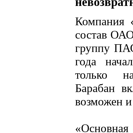
невозврат
Компания «
состав ОАО
группу ПАО
года нача
только на
Барабан вк
возможен и
«Основн