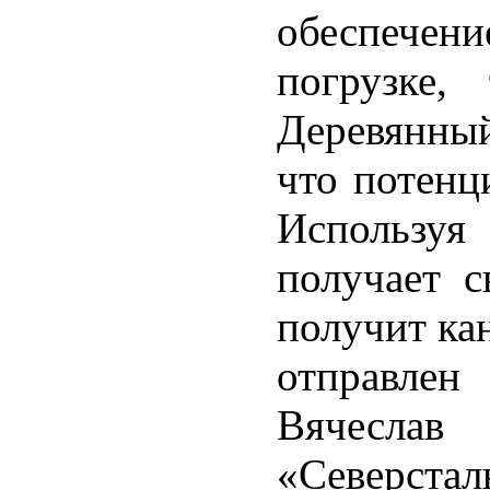
обеспечен
погрузке,
Деревянны
что потенц
Используя
получает с
получит кан
отправлен
Вячеслав
«Северстал