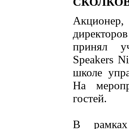
СКОЛКО
Акционе
директоро
принял у
Speakers N
школе упр
На мероп
гостей.
В рамках