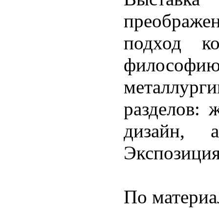
преображ
подход ко
философи
металлурги
разделов: 
дизайн, а
Экспозиция
По матери