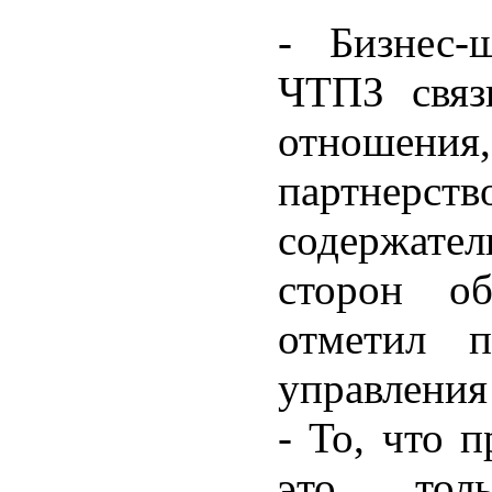
- Бизнес
ЧТПЗ связ
отношени
партнер
содержате
сторон об
отметил п
управлени
- То, что 
это толь