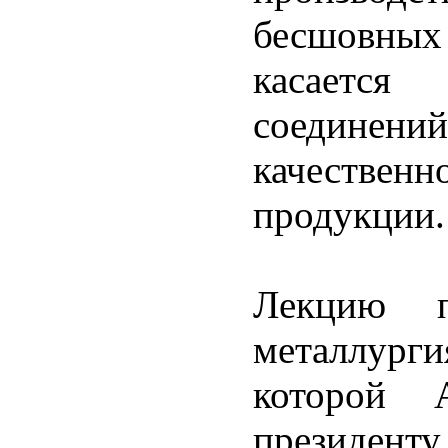
бесшовных
касаетс
соединени
качестве
продукции.
Лекцию п
металлург
которой 
президенту