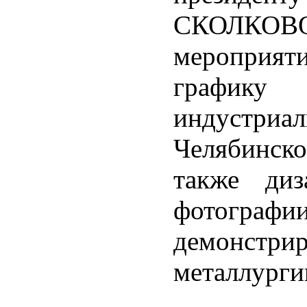
СКОЛКОВО
мероприя
графику
индустри
Челябинско
также диз
фотогра
демонст
металлурги