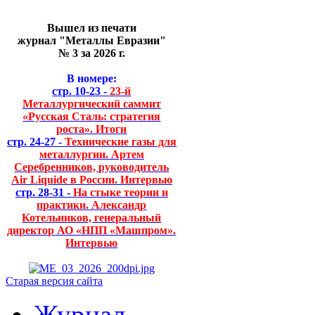
Вышел из печати
журнал "Металлы Евразии"
№ 3 за 2026 г.
В номере:
стр. 10-23 -
23-й
Металлургический саммит
«Русская Сталь: стратегия
роста». Итоги
стр. 24-27 -
Технические газы для
металлургии. Артем
Серебренников, руководитель
Air Liquide в России. Интервью
стр. 28-31 -
На стыке теории и
практики. Александр
Котельников, генеральный
директор АО «НПП «Машпром».
Интервью
Старая версия сайта
Журнал