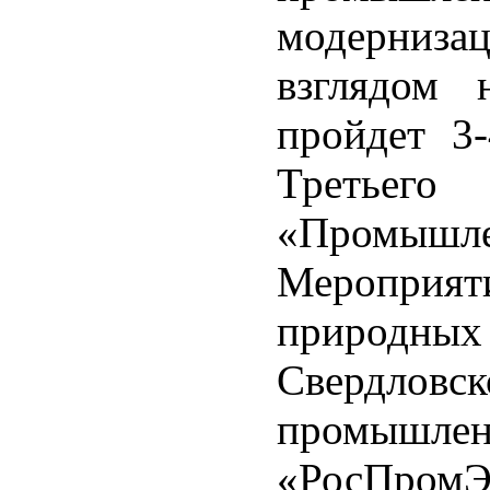
модерниз
взглядом 
пройдет 3
Третьего
«Промышл
Мероприят
природн
Свердлов
промышле
«РосПромЭк