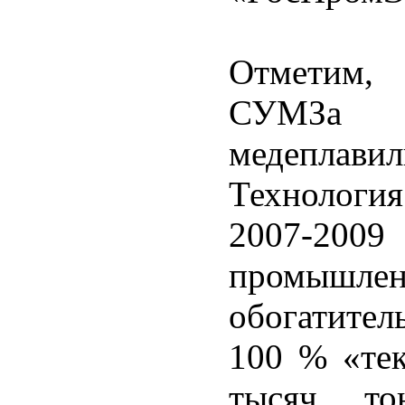
Отметим, 
СУМЗа 
медеплавил
Технология
2007-2009
промышл
обогатите
100 % «те
тысяч т