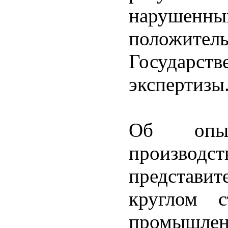
нарушенных
положи
Государ
экспертизы
Об опыт
произв
представит
круглом с
промышл