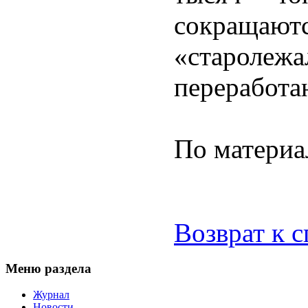
сокращ
«староле
переработа
По матери
Возврат к 
Меню раздела
Журнал
Новости