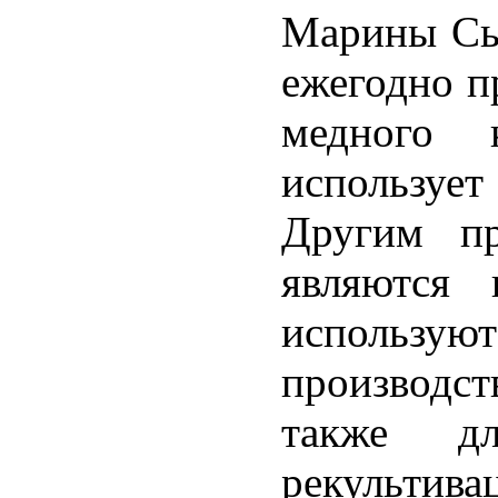
Марины Сыч
ежегодно п
медного к
использует
Другим пр
являются 
использую
производст
также д
рекульти