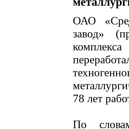
металлург
ОАО «Сред
завод» (п
комплекса
перерабо
техног
металлурги
78 лет рабо
По слова