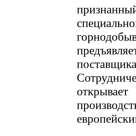
признанны
специальн
горнодоб
предъявл
постав
Сотруднич
открывает
производс
европейски