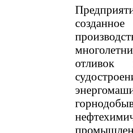
Предприяти
созданное
производс
многолет
отливок 
судострое
энергомаши
горнодобы
нефтехим
промышлен