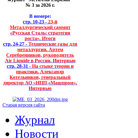
№ 3 за 2026 г.
В номере:
стр. 10-23 -
23-й
Металлургический саммит
«Русская Сталь: стратегия
роста». Итоги
стр. 24-27 -
Технические газы для
металлургии. Артем
Серебренников, руководитель
Air Liquide в России. Интервью
стр. 28-31 -
На стыке теории и
практики. Александр
Котельников, генеральный
директор АО «НПП «Машпром».
Интервью
Старая версия сайта
Журнал
Новости