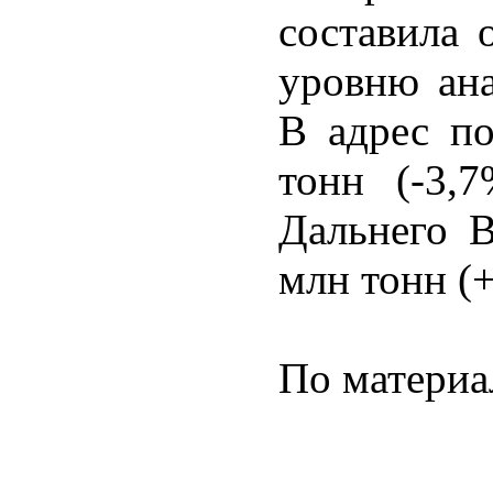
составила 
уровню ана
В адрес п
тонн (-3,
Дальнего В
млн тонн (
По матери