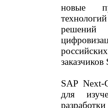
новые п
технологи
решений
цифровиза
российск
заказчиков 
SAP Next-
для изуче
разработк