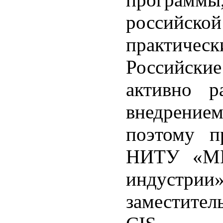
российско
практичес
Российски
активно р
внедрени
поэтому п
НИТУ «МИ
индустрии
заместител