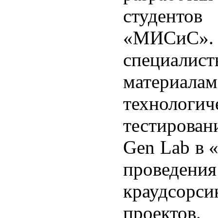
студенто
«МИСиС»
специалист
материалам
технолог
тестирован
Gen Lab в 
проведе
краудсорс
проекто