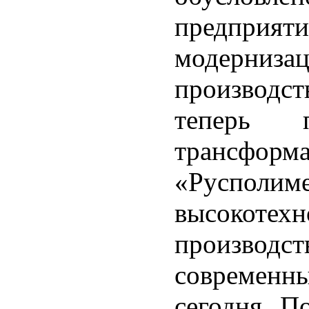
предпри
модерни
производст
теперь 
трансфор
«Руспол
высокотех
производс
современн
сегодня. П