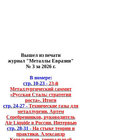
Вышел из печати
журнал "Металлы Евразии"
№ 3 за 2026 г.
В номере:
стр. 10-23 -
23-й
Металлургический саммит
«Русская Сталь: стратегия
роста». Итоги
стр. 24-27 -
Технические газы для
металлургии. Артем
Серебренников, руководитель
Air Liquide в России. Интервью
стр. 28-31 -
На стыке теории и
практики. Александр
Котельников, генеральный