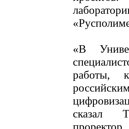
лаборат
«Русполиме
«В Униве
специалис
работы, к
российск
цифровиза
сказал 
прорект