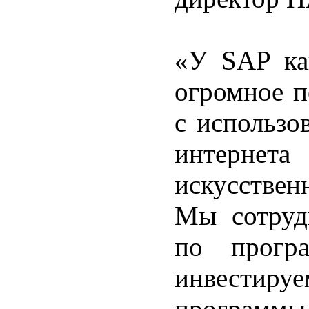
«У SAP ка
огромное п
с использо
интернета
искусствен
Мы сотруд
по прогр
инвести
програм