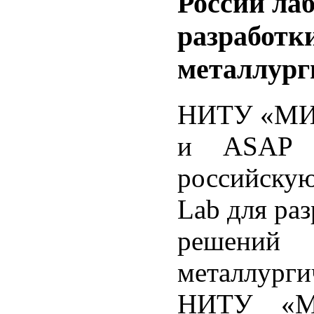
России ла
разработк
металлург
НИТУ «МИС
и ASAP C
российску
Lab для ра
решений
металлург
НИТУ «МИ