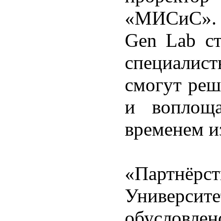
«МИСиС». –
Gen Lab ст
специалист
смогут реш
и воплоща
временем и
«Партнёр
Универс
обусловле