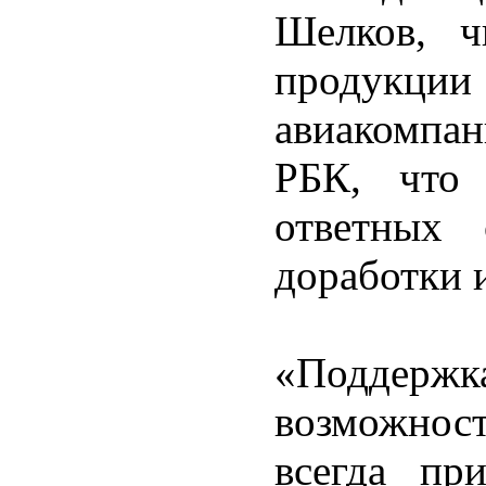
Шелков, ч
продукци
авиакомпа
РБК, что 
ответных 
доработки 
«Поддержка
возможно
всегда пр