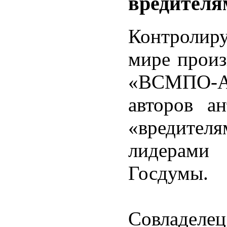
вредителя
Контролир
мире произ
«ВСМПО-Ав
авторов ан
«вредител
лидерами
Госдумы.
Совладел