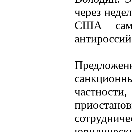
через неде
США сам
антироссий
Предложен
санкцио
частности
приоста
сотруднич
юридически