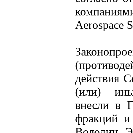
компаниям
Aerospace S
Законопр
(противод
действия 
(или) ины
внесли в 
фракций и 
Володин. Э