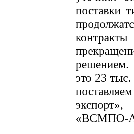
поставки т
продолжа
контракты
прекраще
решением. 
это 23 тыс
поставля
экспорт»
«ВСМПО-А