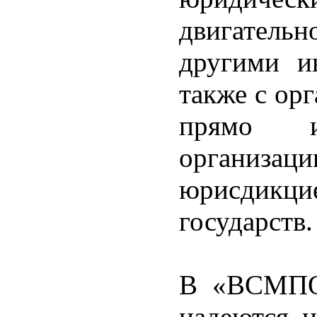
двигательн
другими и
также с ор
прямо и
организ
юрисдикци
государств.
В «ВСМПО-
надеются н