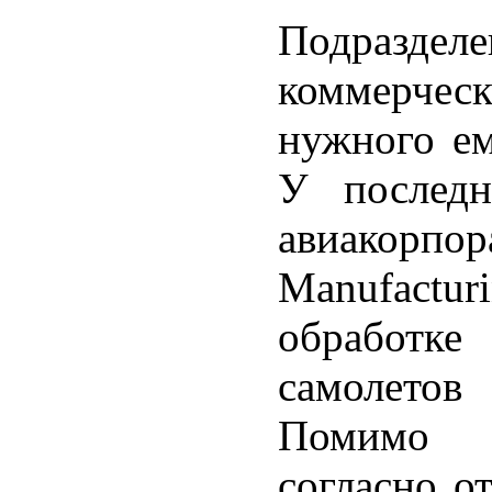
Подраздел
коммерчес
нужного е
У последн
авиакорпор
Manufact
обработ
самолетов
Помимо 
согласно о