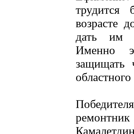
трудится 
возрасте д
дать им в
Именно э
защищать 
областного
Победител
ремонтн
Камале