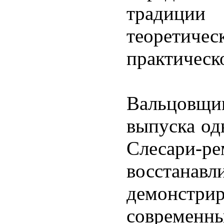
традици
теоретичес
практическо
Вальцовщ
выпуска од
Слесари
восстанав
демонстр
современ