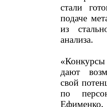
стали гот
подаче мет
из стальн
анализа.
«Конкурсы 
дают возм
свой потен
по перс
Ефименко