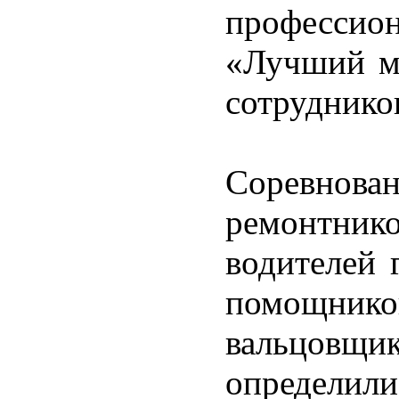
профессион
«Лучший м
сотруднико
Соревнован
ремонтни
водителей 
помощник
вальцов
определили