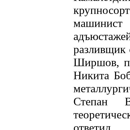
крупносо
машинист
адъюста
разливщик 
Ширшов, п
Никита Боб
металлург
Степан 
теоретиче
ответи