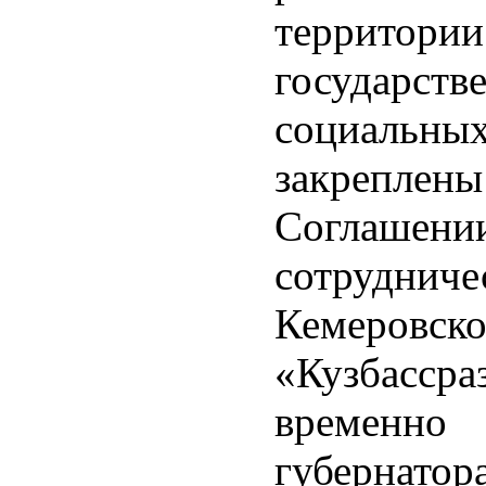
террито
государ
социальных
закрепле
Соглашени
сотруднич
Кемеров
«Кузбассра
временно
губернато