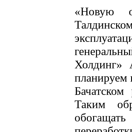
«Новую о
Талдинск
эксплуата
генераль
Холдинг» 
планируем 
Бачатском 
Таким об
обогаща
переработк