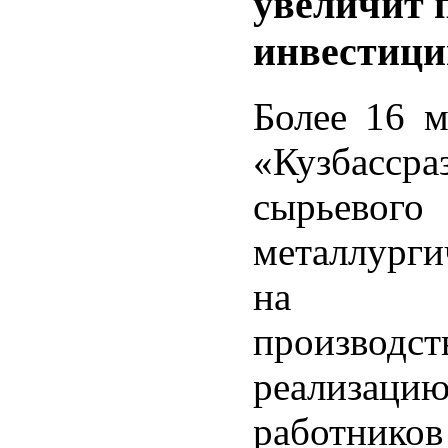
увеличит 
инвестици
Более 16 м
«Кузбасс
сырьевого
металлурги
на раз
производст
реализаци
работнико