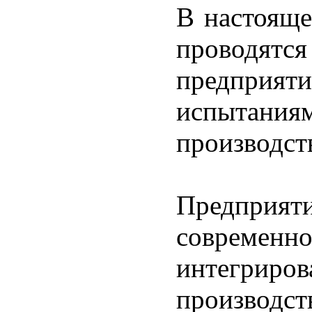
В настояще
проводя
предприя
испытания
производст
Предприят
соврем
интегри
производст