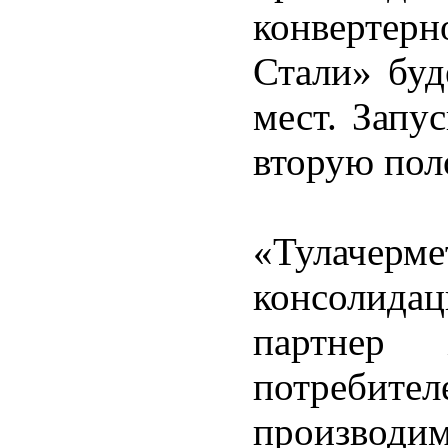
конвертерн
Стали» буд
мест. Запу
вторую пол
«Тулачерме
консолида
партнер 
потреби
производ