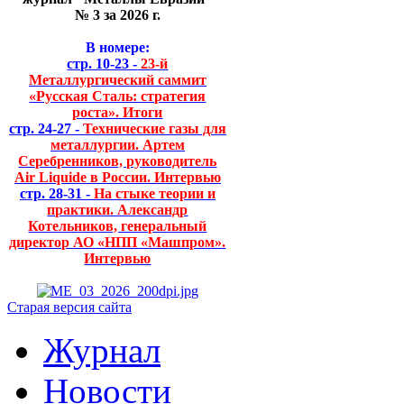
№ 3 за 2026 г.
В номере:
стр. 10-23 -
23-й
Металлургический саммит
«Русская Сталь: стратегия
роста». Итоги
стр. 24-27 -
Технические газы для
металлургии. Артем
Серебренников, руководитель
Air Liquide в России. Интервью
стр. 28-31 -
На стыке теории и
практики. Александр
Котельников, генеральный
директор АО «НПП «Машпром».
Интервью
Старая версия сайта
Журнал
Новости