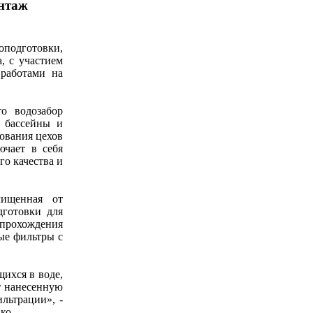
онтаж
оподготовки,
, с участием
 работами на
о водозабор
е бассейны и
ования цехов
ючает в себя
го качества и
чищенная от
дготовки для
 прохождения
ые фильтры с
ихся в воде,
т нанесенную
льтрации», -
ко.