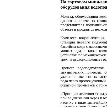
На сортовом мини-зав
оборудования водопо
Монтаж оборудования комп
одного из ключевых технол
представителя компании-п
объекте и продлится нескол
Комплекс водоснабжения 
(станция первого подъема
бассейны воды с насосными
мини-завода, а также ком
установки по механической 
трех- и двухсекционные гр
Процесс водоподготовки
механических примесей, б
удаления взвешенных части
вода через промежуточный 
обратной промывкой с тонк
«Принцип действия фильтра
при ее движении через пло
насечку в виде мельчайших
поясняет главный инженер 