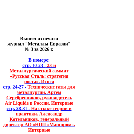
Вышел из печати
журнал "Металлы Евразии"
№ 3 за 2026 г.
В номере:
стр. 10-23 -
23-й
Металлургический саммит
«Русская Сталь: стратегия
роста». Итоги
стр. 24-27 -
Технические газы для
металлургии. Артем
Серебренников, руководитель
Air Liquide в России. Интервью
стр. 28-31 -
На стыке теории и
практики. Александр
Котельников, генеральный
директор АО «НПП «Машпром».
Интервью