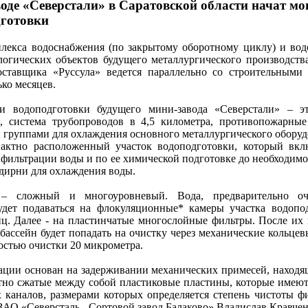
оде «Северстали» в Саратовской области начат м
дготовки
лекса водоснабжения (по закрытому оборотному циклу) и вод
огических объектов будущего металлургического производства
оставщика «Руссула» ведется параллельно со строительными
ько месяцев.
и водоподготовки будущего мини-завода «Северстали» – эт
), система трубопроводов в 4,5 километра, противопожарны
 группами для охлаждения основного металлургического оборуд
пактно расположенный участок водоподготовки, который вкл
фильтрации воды и по ее химической подготовке до необходимо
адирни для охлаждения воды.
 – сложный и многоуровневый. Вода, предварительно о
удет подаваться на флокуляционные* камеры участка водопо
ц. Далее - на пластинчатые многослойные фильтры. После их
бассейн будет попадать на очистку через механические кольцев
остью очистки 20 микрометра.
ции основан на задерживании механических примесей, находящ
тно сжатые между собой пластиковые пластины, которые имею
 каналов, размерами которых определяется степень чистоты фи
ЗАО «Северсталь - Сортовой завод Балаково» Владислав Кравчен