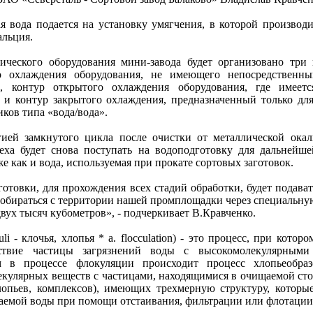
 вода подается на установку умягчения, в которой производи
альция.
ического оборудования мини-завода будет организовано три
го охлаждения оборудования, не имеющего непосредственны
, контур открытого охлаждения оборудования, где имеетс
 и контур закрытого охлаждения, предназначенный только дл
ков типа «вода/вода».
гией замкнутого цикла после очистки от металлической ока
еха будет снова поступать на водоподготовку для дальнейше
же как и вода, используемая при прокате сортовых заготовок.
отовки, для прохождения всех стадий обработки, будет подава
т собираться с территории нашей промплощадки через специаль
двух тысяч кубометров», - подчеркивает В.Кравченко.
uli - клочья, хлопья * a. flocculation) - это процесс, при котор
йствие частицы загрязнений воды с высокомолекулярными
м в процессе флокуляции происходит процесс хлопьеобраз
кулярных веществ с частицами, находящимися в очищаемой сточ
лопьев, комплексов), имеющих трехмерную структуру, которы
ваемой воды при помощи отстаивания, фильтрации или флотации