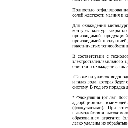
Полностью отфильтрованная
солей жесткости магния и к
Для охлаждения металлург
контура: контур закрыто
производимой продукцией
производимой продукцией,
пластинчатых теплообменни
В соответствии с техноло
электросталеплавильного ц
очистки и охлаждения, так 
«Также на участок водоподг
и талая вода, которая буде
систему. В год это порядка 
* Флокуляция (от лат. flocc
адсорбционное взаимоде
(флокулянтами). При это
взаимодействии высокомоле
образованием агрегатов (х
легко удалены из обрабаты