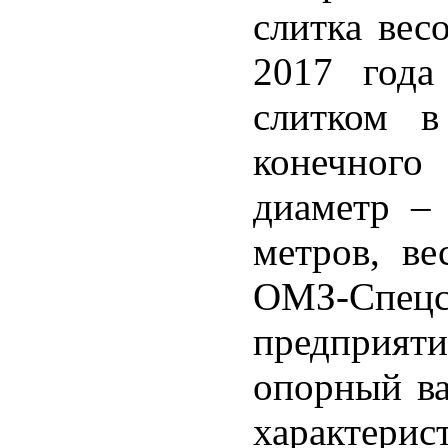
слитка вес
2017 года
слитком в
конечного
диаметр – 
метров, ве
ОМЗ-Спецс
предприят
опорный ва
характерис