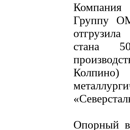
Компания 
Группу ОМ
отгрузила
стана 50
производ
Колпи
металлур
«Северстал
Опорный ва