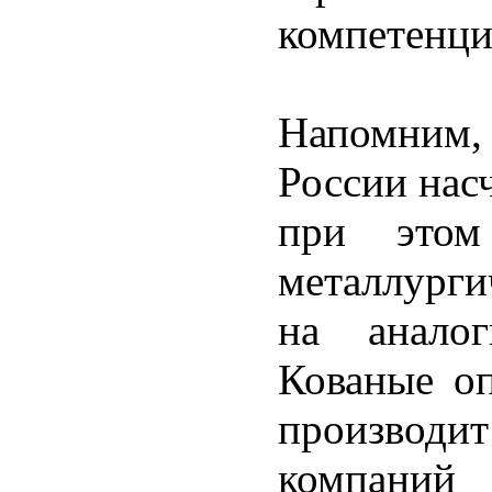
компетенци
Напомним,
России насч
при это
металлург
на аналог
Кованые оп
производ
компаний