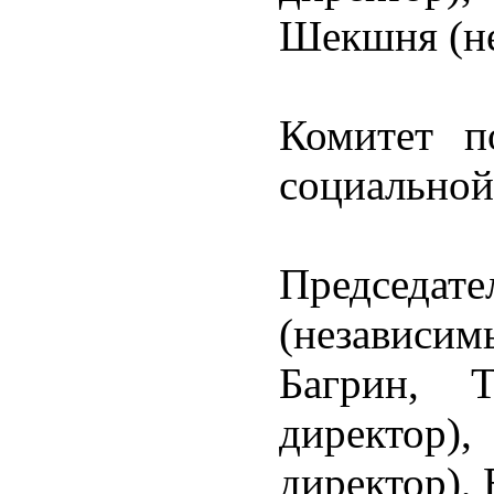
Шекшня (не
Комитет п
социальной
Председа
(независи
Багрин, Т
директор)
директор),