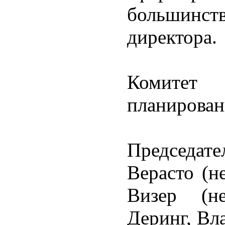
большинст
директора.
Комите
планирова
Председате
Верасто (н
Визер (не
Деринг, Вл