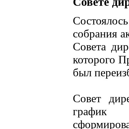
Совете д
Состояло
собрания а
Совета ди
которого П
был переиз
Совет дир
график 
сформирова