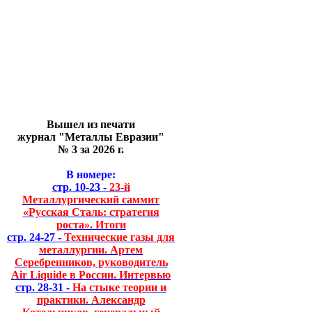
Вышел из печати
журнал "Металлы Евразии"
№ 3 за 2026 г.
В номере:
стр. 10-23 -
23-й
Металлургический саммит
«Русская Сталь: стратегия
роста». Итоги
стр. 24-27 -
Технические газы для
металлургии. Артем
Серебренников, руководитель
Air Liquide в России. Интервью
стр. 28-31 -
На стыке теории и
практики. Александр