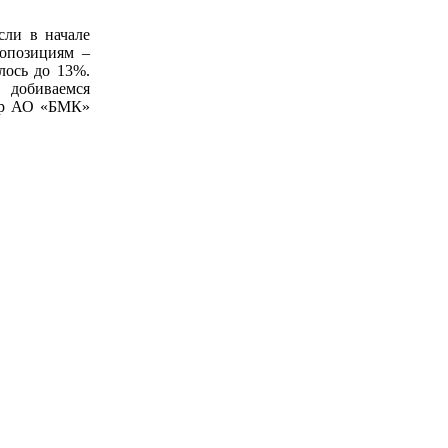
сли в начале
топозициям –
лось до 13%.
 добиваемся
тор АО «БМК»