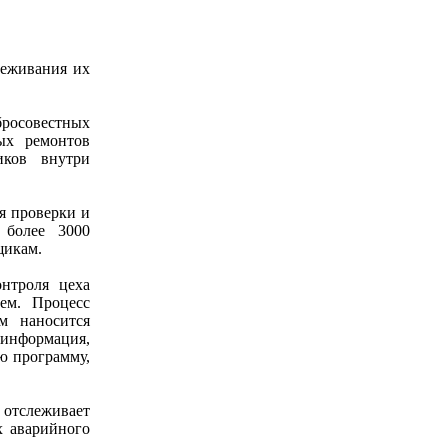
леживания их
бросовестных
ых ремонтов
иков внутри
я проверки и
 более 3000
вщикам.
нтроля цеха
ем. Процесс
м наносится
 информация,
ю программу,
отслеживает
х аварийного