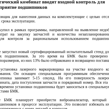
гический комбинат вводит входной контроль для
приятие подшипников
овщик для нанесения данных на комплектующие с целью отс
 срока эксплуатации.
упил в рамках программы, направленной на выявление недо
атрат на закупку запчастей и количества незапланированн
для контроля за рациональным использованием подшипн
е запустил новый сертифицированный испытательный стенд дл
ных подшипников. За это время на БМК было проверено
поразмеров, из них 13% было отбраковано и возвращено поста
становка лазерного маркировщика на участке входного ко
ования. Он оснащен специальным программным обеспечени
пника занимает 5-15 секунд. На его поверхность лазеро
ината, дата поступления запчасти и порядковый номер. Вся эта
и времени установки подшипника будет заноситься в специальну
истами БМК.
е БМК планирует приобрести виброанализатор, который 
шипников в процессе эксплуатации. Это позволит избежать и
сопряженных с ними деталей и корпусов.