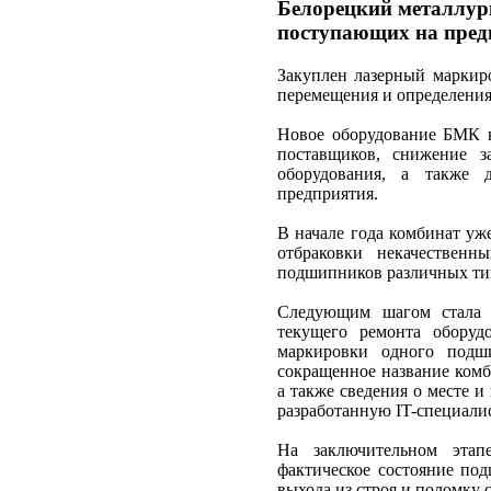
Белорецкий металлур
поступающих на пред
Закуплен лазерный маркир
перемещения и определения
Новое оборудование БМК к
поставщиков, снижение з
оборудования, а также 
предприятия.
В начале года комбинат уж
отбраковки некачествен
подшипников различных ти
Следующим шагом стала у
текущего ремонта оборуд
маркировки одного подши
сокращенное название комб
а также сведения о месте 
разработанную IT-специал
На заключительном этап
фактическое состояние под
выхода из строя и поломку 