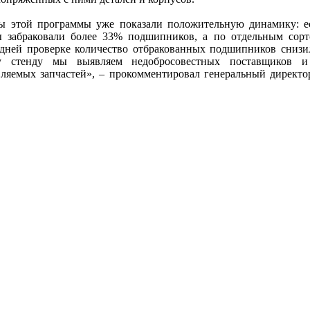
ы этой программы уже показали положительную динамику: е
ы забраковали более 33% подшипников, а по отдельным сор
едней проверке количество отбракованных подшипников снизи
му стенду мы выявляем недобросовестных поставщиков и
вляемых запчастей», – прокомментировал генеральный дирек