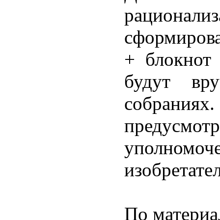
рациона
сформирова
+ блокнот 
будут вру
собран
предус
уполномоч
изобретател
По матери