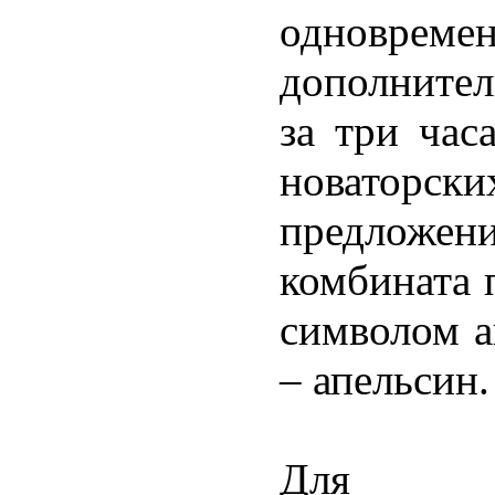
одновреме
дополнител
за три час
новаторск
предложен
комбината 
символом а
– апельсин
Для п