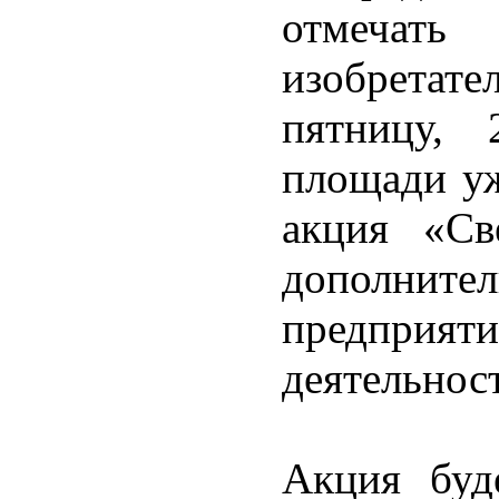
отмечать
изобретат
пятницу,
площади уж
акция «Св
дополните
предприя
деятельнос
Акция буд