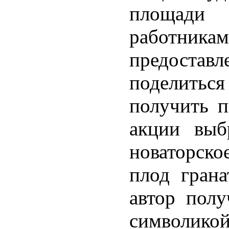
площади 
работник
предостав
поделиться
получить п
акции выб
новаторско
плод грана
автор полу
символико