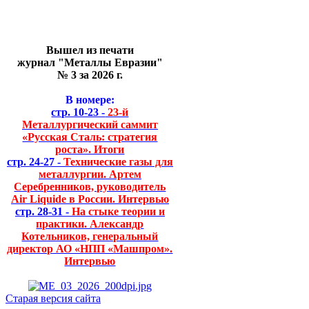
Вышел из печати
журнал "Металлы Евразии"
№ 3 за 2026 г.
В номере:
стр. 10-23 -
23-й
Металлургический саммит
«Русская Сталь: стратегия
роста». Итоги
стр. 24-27 -
Технические газы для
металлургии. Артем
Серебренников, руководитель
Air Liquide в России. Интервью
стр. 28-31 -
На стыке теории и
практики. Александр
Котельников, генеральный
директор АО «НПП «Машпром».
Интервью
Старая версия сайта