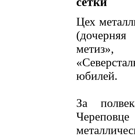
сетки
Цех метал
(дочерняя
метиз»,
«Северста
юбилей.
За полвек
Череповце
металлич