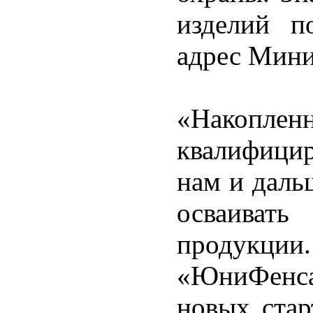
изделий п
адрес Мини
«Накоплен
квалифици
нам и даль
осваиват
продукц
«ЮниФенса
новых стар