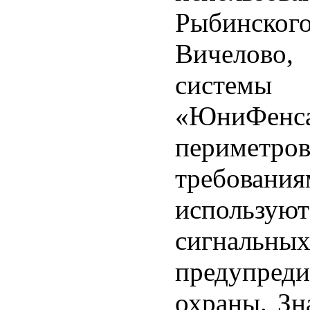
Рыбинско
Вичелово
системы 
«ЮниФенс
периметр
требова
использ
сигна
предупред
охраны. Зн