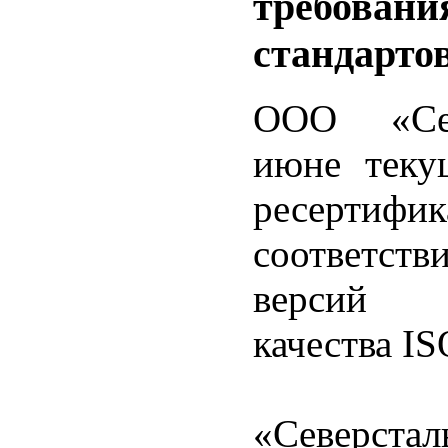
требовани
стандарто
ООО «Севе
июне теку
ресерти
соответст
версий м
качества I
«Северста