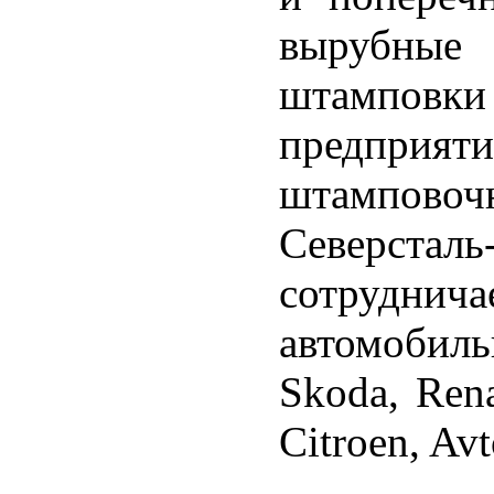
вырубные
штамповки
предприят
штамповоч
Северсталь
сотруд
автомобил
Skoda, Rena
Citroen, Av