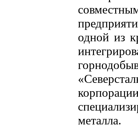
совмест
предприят
одной из к
интегрир
горнодо
«Северстал
корпораци
специали
металла.