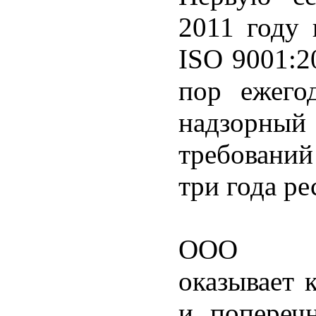
2011 году
ISO 9001:2
пор ежего
надзорны
требований
три года р
ООО «Сев
оказывает 
и поперечн