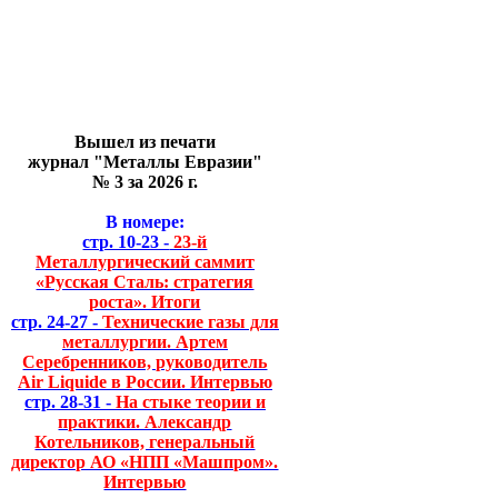
Вышел из печати
журнал "Металлы Евразии"
№ 3 за 2026 г.
В номере:
стр. 10-23 -
23-й
Металлургический саммит
«Русская Сталь: стратегия
роста». Итоги
стр. 24-27 -
Технические газы для
металлургии. Артем
Серебренников, руководитель
Air Liquide в России. Интервью
стр. 28-31 -
На стыке теории и
практики. Александр
Котельников, генеральный
директор АО «НПП «Машпром».
Интервью