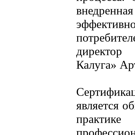
внедренна
эффективн
потребите
директор 
Калуга» Ар
Сертифик
является о
практи
профессио