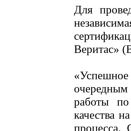
Для прове
незави
сертифик
Веритас» (B
«Успешное
очередны
работы по
качества н
процесса. 