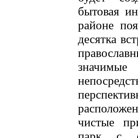
бытовая ин
районе поя
десятка вс
православ
значимые
непосре
перспек
расположе
чистые пр
парк с е