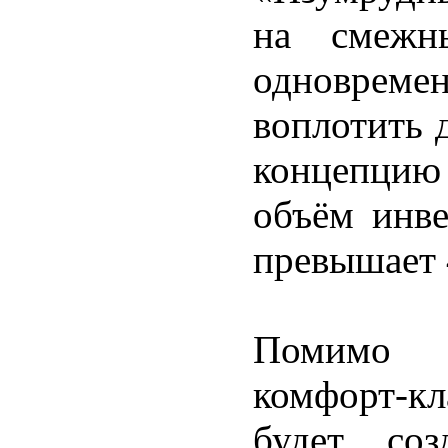
на смежн
одноврем
воплотить 
концепцию
объём инве
превышает 
Помимо 
комфорт-к
будет соз