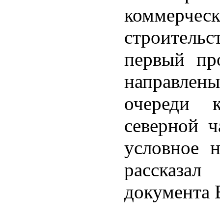
коммер
строитель
первый пр
направлен
очереди 
северной ч
условное 
рассказа
документа 