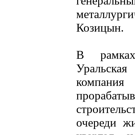
генеральн
металлур
Козицын.
В рамках
Уральска
компани
прорабаты
строитель
очереди ж