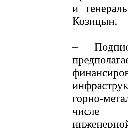
и генерал
Козицын.
– Подпис
предполаг
финанс
инфрастру
горно-мета
числе –
инжене