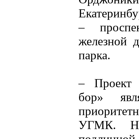
Екатеринбу
– проспе
железной д
парка.
– Проект 
бор» явл
приоритет
УГМК. Н
подлинной