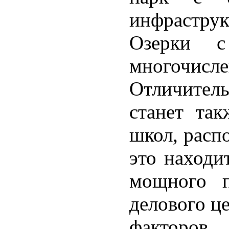
инфрастру
Озерки 
многоч
Отличите
станет так
школ, расп
это находи
мощного п
делового ц
факторо