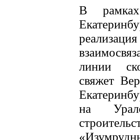
В рамках
Екатеринб
реализа
взаимосвяз
линии ско
свяжет Ве
Екатеринбу
на Ура
строите
«Изумрудны