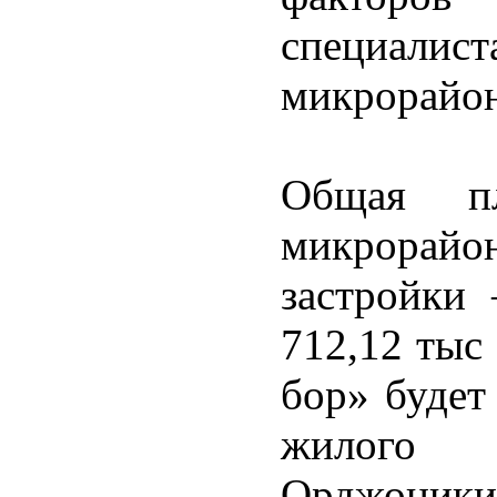
специалис
микрорайон
Общая пл
микрорайон
застройки
712,12 тыс
бор» будет
жилог
Орджоник