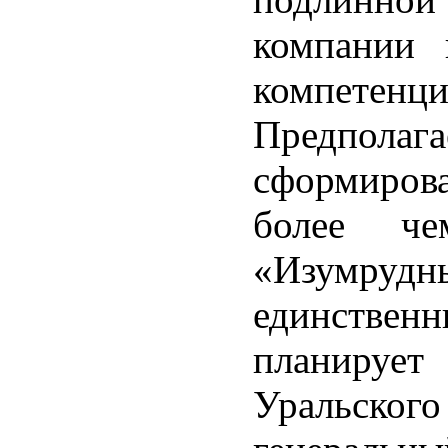
компании 
компете
Предпола
сформирова
более ч
«Изумру
единствен
планируе
Уральско