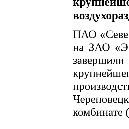
крупнейше
воздухора
ПАО «Север
на ЗАО «Э
заверши
крупнейш
производс
Черепов
комбинате 