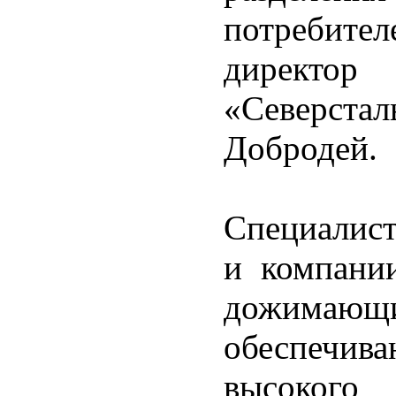
потребител
директо
«Северста
Добродей.
Специалис
и компании
дожим
обеспечив
высокого 