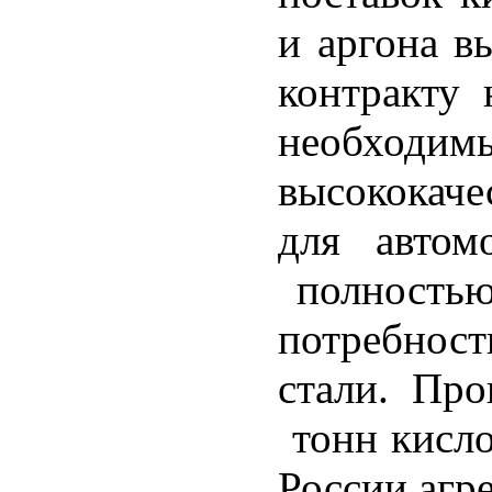
и аргона в
контракту 
необход
высококаче
для автом
полностью 
потребнос
стали. Про
тонн кисло
России агре