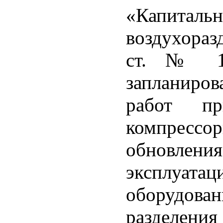
«Капи
воздухора
ст. № 11
запланиро
работ пр
компрессо
обновлени
эксплуа
оборудован
разделени