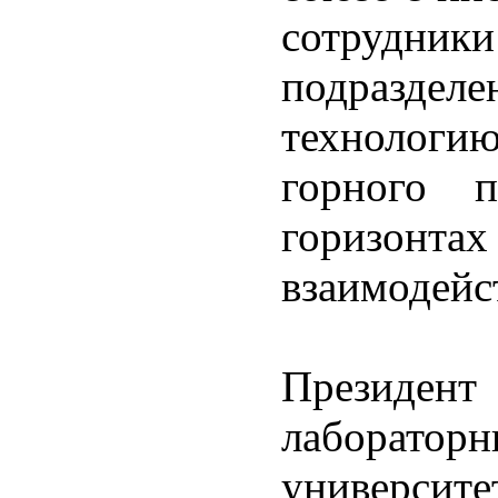
сотрудник
подразде
технолог
горного п
горизонта
взаимодейс
Президен
лаборато
универси