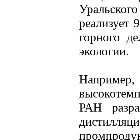
Уральског
реализует 
горного де
экологии.
Например
высокотем
РАН разра
дистилл
промпрод