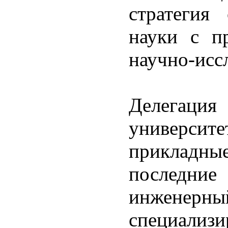
стратегия 
науки с п
научно-исс
Делегация
универси
прикладны
последни
инженер
специали