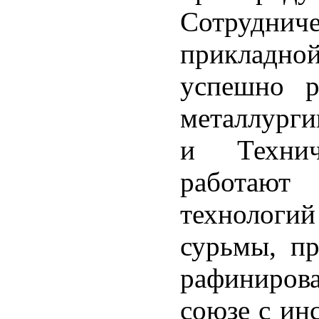
Сотрудн
прикладно
успешно р
металлург
и Техни
работают
технолог
сурьмы, пр
рафинирова
союзе с ин