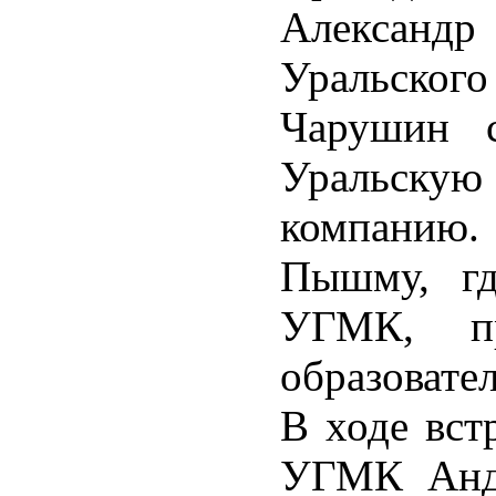
Александ
Уральско
Чарушин с
Уральску
компанию.
Пышму, гд
УГМК, пр
образовате
В ходе вст
УГМК Андр