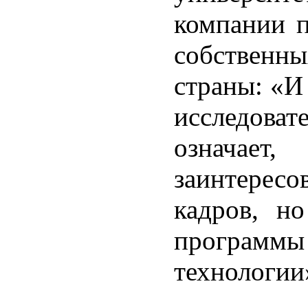
компании п
собственны
страны: «И 
исследова
означае
заинтерес
кадров, н
программ
технологии