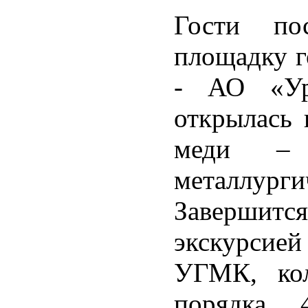
Гости по
площадку г
- АО «Ура
открылась 
меди – 
металлур
Завершитс
экскурсие
УГМК, кол
порядка 