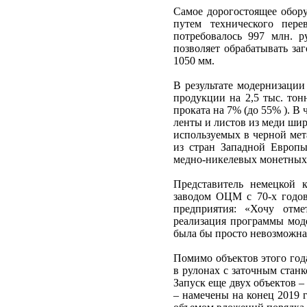
Самое дорогостоящее обору
путем технического пере
потребовалось 997 млн. 
позволяет обрабатывать за
1050 мм.
В результате модернизаци
продукции на 2,5 тыс. тон
проката на 7% (до 55% ). В
ленты и листов из меди шир
используемых в черной мет
из стран Западной Европ
медно-никелевых монетных
Представитель немецкой 
заводом ОЦМ с 70-х годов
предприятия: «Хочу отм
реализация программы моде
была бы просто невозможн
Помимо объектов этого год
в рулонах с заточным стан
Запуск еще двух объектов –
– намечены на конец 2019 