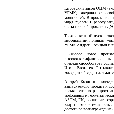
Кировский завод ОЦМ (вх
УГМК) завершил ключевой
мощностей. В промышленную
млрд. рублей. В работу за
стана горячей прокатки ДУО
Торжественный пуск в эксп
мероприятии приняли учас
УГМК Андрей Козицын и ви
«Любое новое произво
высококвалифицированные р
очередь способствует соци
Игорь Васильев. Он также
комфортной среды для жите
Андрей Козицын подчеркн
выпускаемого проката и со
время активно распростра
требования к геометрическ
ASTM, ЕN, расширить сорт
кадры – это возможность лю
достойное вознаграждение»