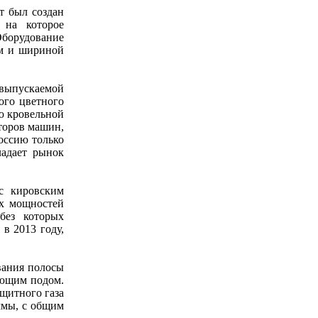
т был создан
 на которое
Оборудование
мм и шириной
 выпускаемой
ого цветного
ию кровельной
аторов машин,
оссию только
ладает рынок
 с кировским
ых мощностей
без которых
в 2013 году,
вания полосы
ающим подом.
ащитного газа
ммы, с общим