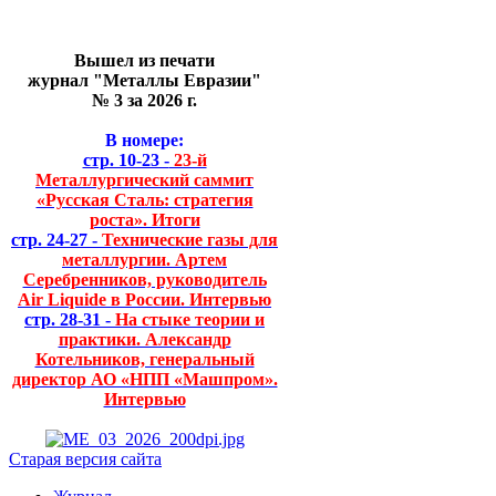
Вышел из печати
журнал "Металлы Евразии"
№ 3 за 2026 г.
В номере:
стр. 10-23 -
23-й
Металлургический саммит
«Русская Сталь: стратегия
роста». Итоги
стр. 24-27 -
Технические газы для
металлургии. Артем
Серебренников, руководитель
Air Liquide в России. Интервью
стр. 28-31 -
На стыке теории и
практики. Александр
Котельников, генеральный
директор АО «НПП «Машпром».
Интервью
Старая версия сайта