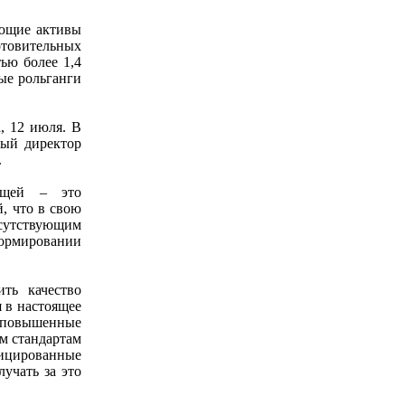
ющие активы
товительных
ью более 1,4
ые рольганги
, 12 июля. В
ный директор
.
ещей – это
, что в свою
исутствующим
формировании
ть качество
 в настоящее
ь повышенные
м стандартам
фицированные
лучать за это