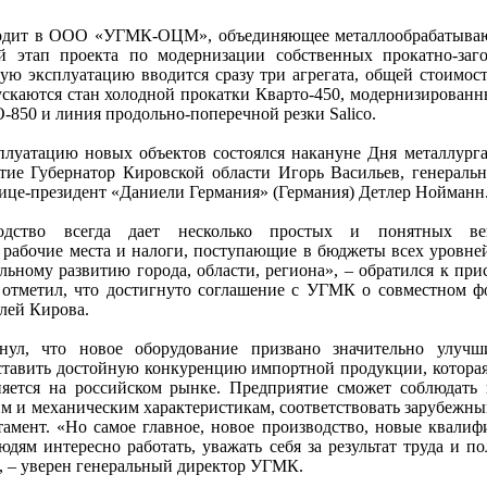
одит в ООО «УГМК-ОЦМ», объединяющее металлообрабатыва
 этап проекта по модернизации собственных прокатно-заго
 эксплуатацию вводится сразу три агрегата, общей стоимост
пускаются стан холодной прокатки Кварто-450, модернизированн
-850 и линия продольно-поперечной резки Salico.
луатацию новых объектов состоялся накануне Дня металлурга
тие Губернатор Кировской области Игорь Васильев, генераль
це-президент «Даниели Германия» (Германия) Детлер Нойманн
дство всегда дает несколько простых и понятных в
абочие места и налоги, поступающие в бюджеты всех уровней
альному развитию города, области, региона», – обратился к пр
 отметил, что достигнуто соглашение с УГМК о совместном 
лей Кирова.
ул, что новое оборудование призвано значительно улучши
ставить достойную конкуренцию импортной продукции, которая
няется на российском рынке. Предприятие сможет соблюдат
им и механическим характеристикам, соответствовать зарубежны
амент. «Но самое главное, новое производство, новые квали
дям интересно работать, уважать себя за результат труда и по
, – уверен генеральный директор УГМК.