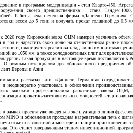
дование в программе модернизации - стан Кварто-450. Агрега
вооружения своего предшественника – стана Тандем-1000,
рублей. Работы вела немецкая фирма «Даниели Германия». 
готовки весом до 5 тонн и получать прокат толщиной до 0,5 
и к 2020 году Кировский завод ОЦМ намерен увеличить объем
н в год и нарастить свою долю на отечественном рынке плоск
 частности, планируется реализовать задачи по импортозамещен
иной до 1050 мм, а также холоднокатаных плит для кристаллиз
аллургии. Такая продукция в настоящее время поставляется в Р
ы. Огромным потенциалом для обновленного предприятия об
 лент Европы и Азии.
компании рассказал, что «Даниели Германия» сотрудничает
 и неоднократно участвовала в обновлении производственн
етить высокий профессионализм работников завода ОЦМ, 
рнизации прокатно-заготовительных мощностей, стартовавшая 
а».
а в рамках проекта уже введены в эксплуатацию линия фрезеро
ком MINO и обновленная проходная нагревательная печь с шаг
 печи отжига в защитной атмосфере и станции приготовления з
года. Это станет завершающим этапом инвестиционной програ