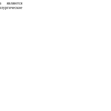
а являются
ллургические