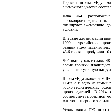
Горняки шахты «Ерунаков
выемочного участка состав
Лава 46-6 расположен
высокопроизводительным
планируют ежемесячно доб
условий.
Впервые для дегазации вые
1000 австралийского про
разным углом падения пласт
48-6 горняки пробурили 10 
Добывать уголь из лавы 48
время горняки планируют
увеличить суточную нагрузк
Шахта «Ерунаковская-VIII»
ЕВРАЗа и одно из самых в
горно-геологических усл
производителей. В 2014 го
соответствует проектной м
млн тонн «черного золота».
Уголь марки ГЖ шахты «Е