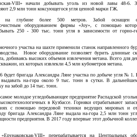
ская-VIII» начали добывать уголь из новой лавы 48-6. З
ляют 2,9 млн тонн коксующегося угля ценной марки ГЖ.
а на глубине более 500 метров. Забой оснащен с
 очистным оборудованием фирмы «Joy», с помощью котор
ывать 250 - 300 тыс. тонн угля в зависимости от горно-г
мочного участка на шахте применили станок направленного бу
изводства. Новое оборудование позволяет бурить длинные 
а, добиваясь высоких объемов извлечения метана. Всего для д
скважин, их которых извлекли 4,5 млн кубометров метана.
-6 будет бригада Александра Ляне участка по добыче угля № 1.
 выдавать на-гора около 9 тыс. тонн в сутки. В дальнейш
у на забой до 14 тыс. тонн.
-самое молодое угледобывающее предприятие Распадской уголь
ысокотехнологичных в Кузбассе. Горняки отрабатывают запа
овиях с помощью передовой техники ведущих мировых и от
ду бригада Александра Ляне выдала на-гора 2,5 млн тонн угля
ощности предприятия. В 2017 году впервые этот добычной колле
рунаковская-VIII» перерабатывается на Центральных обо