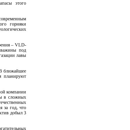
апасы этого
овременным
ого горняки
еологических
рения – VLD-
скважины под
егазации лавы
 В ближайшее
ем планируют
ной компании
сы в сложных
ечественных
 за год, что
ктив добыл 3
гатительных