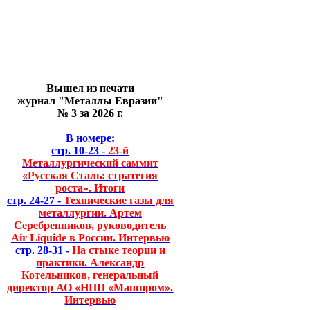
Вышел из печати
журнал "Металлы Евразии"
№ 3 за 2026 г.
В номере:
стр. 10-23 -
23-й
Металлургический саммит
«Русская Сталь: стратегия
роста». Итоги
стр. 24-27 -
Технические газы для
металлургии. Артем
Серебренников, руководитель
Air Liquide в России. Интервью
стр. 28-31 -
На стыке теории и
практики. Александр
Котельников, генеральный
директор АО «НПП «Машпром».
Интервью