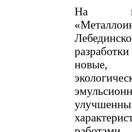
На пре
«Металло
Лебединско
разработк
новые, 
экологич
эмульсио
улучшен
характери
работами