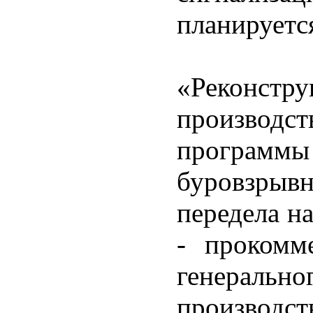
планируется
«Реконс
производст
программы
буровзрывн
передела н
- прокомм
генеральн
производс