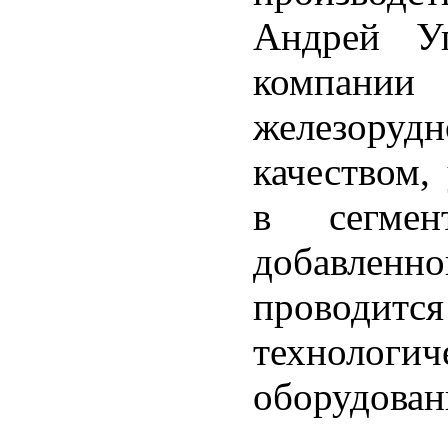
Андрей Уг
компании 
железоруд
качеством,
в сегме
добавленно
проводитс
техноло
оборудован