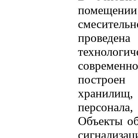
помещении
смесител
проведен
технолог
современн
построен
хранилищ
персонала
Объекты о
сигнализ