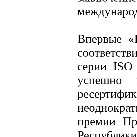
международ
Впервые «
соответст
серии ISO
успешно 
ресертиф
неоднокр
премии Пр
Республики