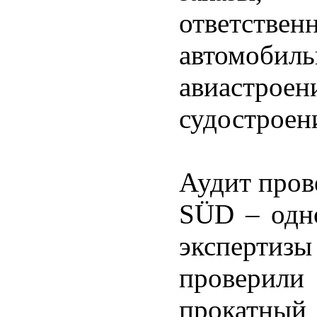
ответствен
автомоб
авиастр
судостроени
Аудит пров
SÜD – одн
эксперт
проверили
прокатны