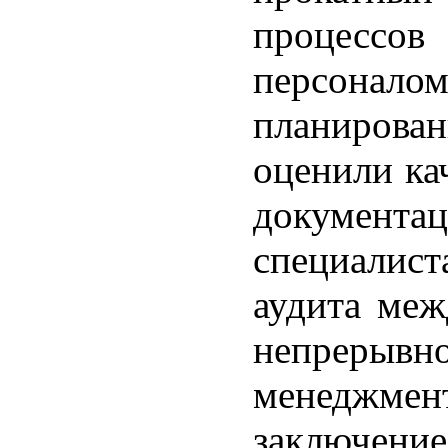
процесс
персоналом
планирован
оценили ка
документац
специалис
аудита меж
непрерывн
менеджм
заключение