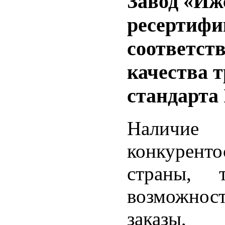
Завод «Иж
ресертифи
соответст
качества 
стандарта 
Наличие
конкуренто
страны,
возможнос
заказы,