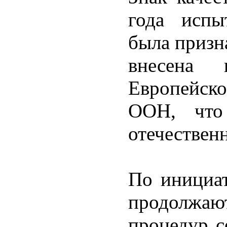
года испы
была призн
внесена 
Европейск
ООН, что
отечествен
По инициа
продолжаю
процедур с