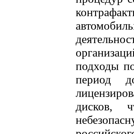
контраф
автомобил
деятельн
организац
подходы по
период д
лицензир
дисков, 
небезопас
российског