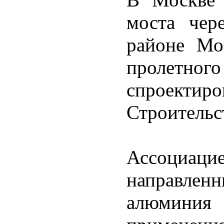
моста чер
районе Мос
пролетн
спроектиро
Строительс
Ассоциац
направл
алюминия 