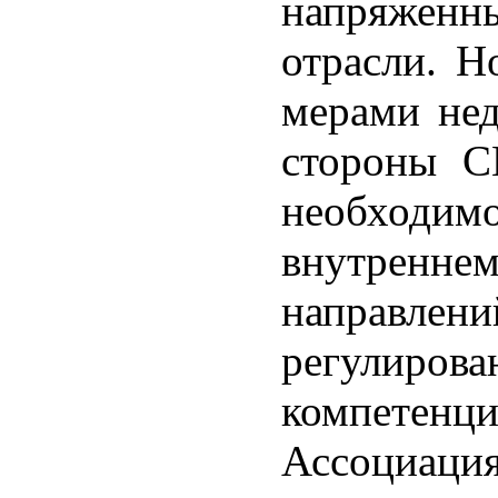
напряженн
отрасли. Н
мерами нед
стороны С
необходи
внутренне
направл
регулиро
компетенци
Ассоциаци