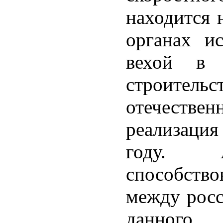
находится 
органах и
вехой в 
строительс
отечествен
реализаци
году. А
способств
между росс
данного