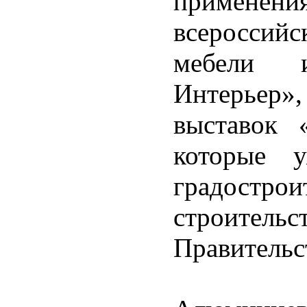
применен
всероссий
мебели 
Интерьер»,
выставок 
которые 
градост
строитель
Правительс