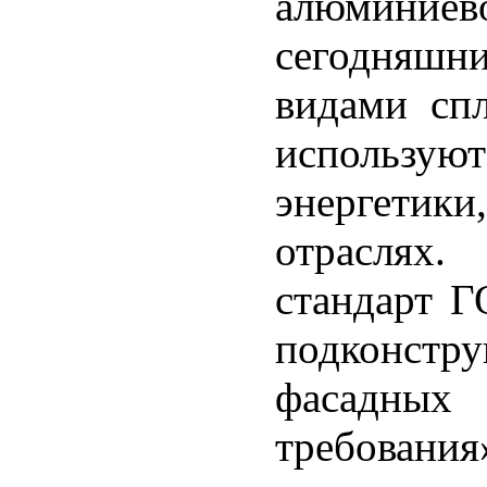
алюмини
сегодняшн
видами спл
использую
энергетик
отраслях.
стандарт 
подконстр
фасадных 
требования