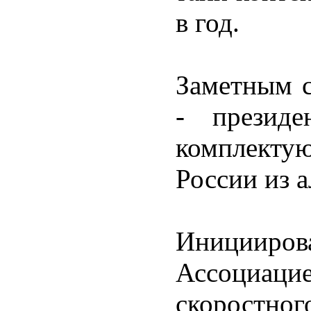
в год.
Заметным с
- президе
комплектую
России из 
Иниции
Ассоциа
скоростног