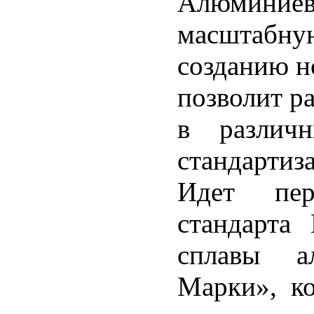
Алюминие
масштабну
созданию н
позволит р
в различ
стандартиз
Идет пере
стандарта
сплавы а
Марки», к