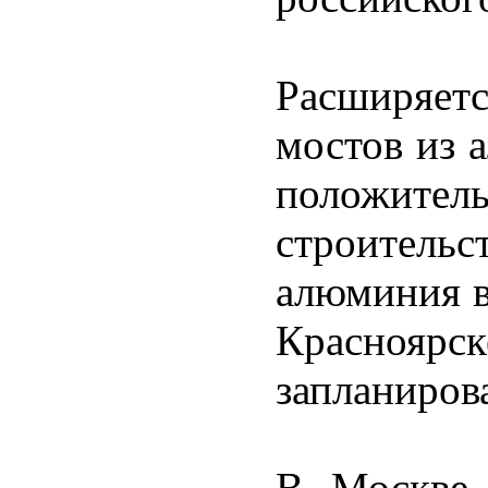
Расширяет
мостов из 
положит
строительс
алюминия в
Красноя
запланирова
В Москве 