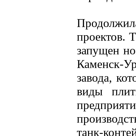
Продолжил
проектов. 
запущен но
Каменск-У
завода, ко
виды плит
предприят
производс
танк-конте