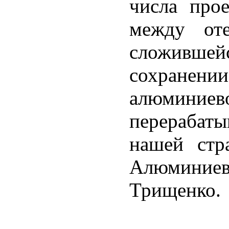
числа про
между оте
сложивше
сохранен
алюмини
перераба
нашей стр
Алюминие
Трищенко.