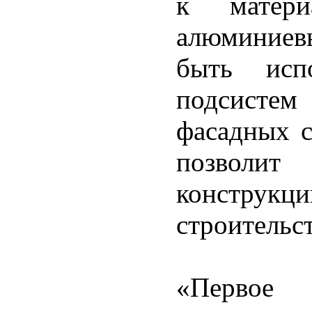
к матер
алюминиев
быть испо
подсисте
фасадных с
позволи
конструкц
строительс
«Первое