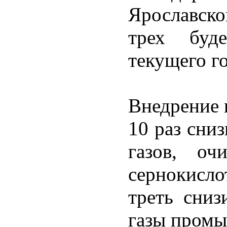
Ярославск
трех буд
текущего го
Внедрение 
10 раз сни
газов, оч
сернокисл
треть сниз
газы промы