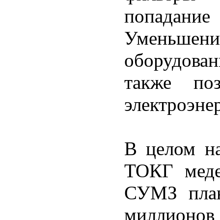
попадание
Уменьшен
оборудован
также по
электроэне
В целом на
ТОКГ меде
СУМЗ план
миллион