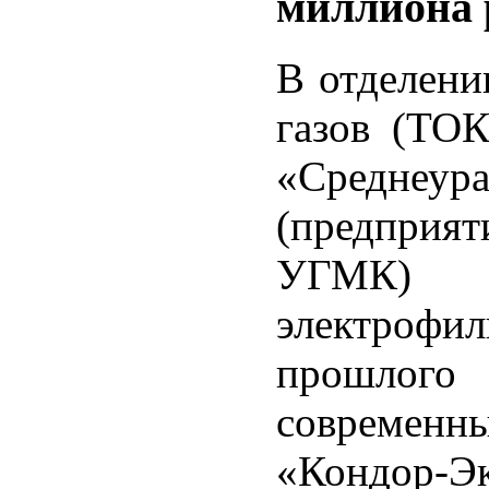
миллиона 
В отделени
газов (ТО
«Среднеура
(предприят
УГМК) 
электрофил
прошлог
совреме
«Кондор