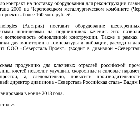
о контракт на поставку оборудования для реконструкции глав
тана 2000 на Череповецком металлургическом комбинате (Ч
проекта - более 160 млн. рублей.
hnologies (Австрия) поставит оборудование шестеренн
чатыми шпинделями на подшипниках качения. Это позволи
и догловечность обновленной конструкции. Также в рамках
тчики для мониторинга температуры и вибрации, расхода и дав
т ООО «Северсталь-Проект» (входит в дивизион «Северстал
скаем продукцию для ключевых отраслей российской пром
уппы клетей позволит улучшить скоростные и силовые парамет
простои, а, следовательно, повысить производительност
ный директор дивизиона «Северсталь Российская сталь» Вадим 
анирована в конце 2018 года.
сталь».