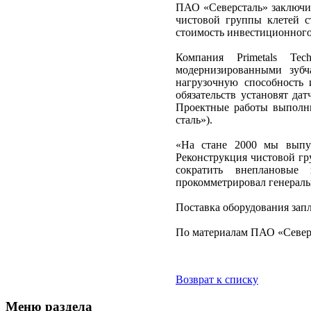
ПАО «Северсталь» заключил
чистовой группы клетей с
стоимость инвестиционного 
Компания Primetals Tec
модернизированными зуб
нагрузочную способность 
обязательств установят да
Проектные работы выполни
сталь»).
«На стане 2000 мы выпу
Реконструкция чистовой гр
сократить внеплановые 
прокомметрировал генераль
Поставка оборудования запл
По материалам ПАО «Север
Возврат к списку
Меню раздела