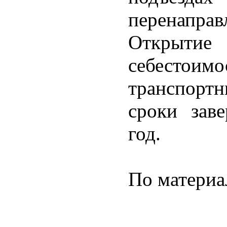
перенаправ
Открытие 
себестоим
транспорт
сроки зав
год.
По материа