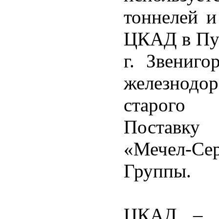
тоннелей и
ЦКАД в Пу
г. Звениго
железнодо
старого 
Поставку 
«Мечел-Се
Группы.
ЦКАД – м