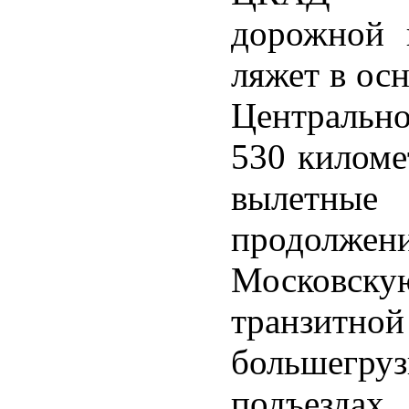
дорожной 
ляжет в ос
Центральн
530 киломе
вылетные 
продолж
Московску
транзит
большегруз
подъезд