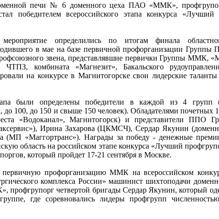
оменной печи № 6 доменного цеха ПАО «ММК», профгрупор
тал победителем всероссийского этапа конкурса «Лучший 
 мероприятие определились по итогам финала областно
ходившего в мае на базе первичной профорганизации Групп
профсоюзного звена, представлявшие первички Группы ММК, 
ЧТПЗ, комбината «Магнезит», Бакальского рудоуправлен
ровали на конкурсе в Магнитогорске свои лидерские таланты
тапа были определены победители в каждой из 4 групп 
, до 100, до 150 и свыше 150 человек). Обладателями почетных 1
еста «Водоканал», Магнитогорск) и представители ППО 
ксервис»), Ирина Захарова (ЦКМСЧ), Сердар Якунин (домен
 (МП «Маггортранс»). Награды за победу - денежные преми
нскую область на российском этапе конкурса «Лучший профгру
оргов, который пройдет 17-21 сентября в Москве.
ил первичную профорганизацию ММК на всероссийском конку
ургического комплекса России» машинист шихтоподачи домен
, профгрупорг четвертой бригады Сердар Якунин, который од
группе, где соревновались лидеры профгрупп численность