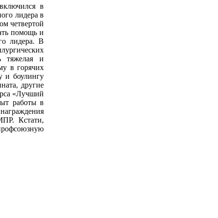
включился в
ного лидера в
ом четвертой
зать помощь и
го лидера. В
ллургических
ь тяжелая и
му в горячих
у и боулингу
ната, другие
урса «Лучший
пыт работы в
награждения
МПР. Кстати,
профсоюзную