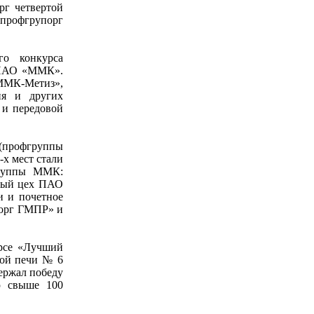
г четвертой
профгрупорг
го конкурса
ы ПАО «ММК».
«ММК-Метиз»,
ия и других
 и передовой
(профгруппы
-х мест стали
Группы ММК:
ный цех ПАО
и и почетное
порг ГМПР» и
рсе «Лучший
ной печи № 6
ержал победу
ю свыше 100