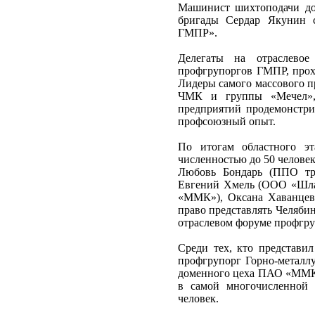
Машинист шихтоподачи д
бригады Сердар Якунин с
ГМПР».
Делегаты на отраслевое
профгрупоргов ГМПР, про
Лидеры самого массового 
ЧМК и группы «Мечел», 
предприятий продемонстри
профсоюзный опыт.
По итогам областного э
численностью до 50 человек
Любовь Бондарь (ППО тр
Евгений Хмель (ООО «Шла
«ММК»), Оксана Хаванцева
право представлять Челяби
отраслевом форуме профгруп
Среди тех, кто представ
профгрупорг Горно-металл
доменного цеха ПАО «ММК»
в самой многочисленной 
человек.