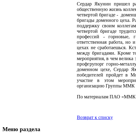
Сердар Якунин пришел ра
общественную жизнь коллект
четвертой бригаде - домен
бригады доменного цеха. Ра
поддержку своим коллегам
четвертой бригаде трудитс
профессий - горновые, 
ответственная работа, но 
цехах не сработаешься. Кс
между бригадами. Кроме то
мероприятия, в чем велика
профгрупорг горно-металл
доменном цехе, Сердар Я
победителей пройдет в М
участие в этом меропри
организацию Группы ММК н
По материалам ПАО «ММК
Возврат к списку
Меню раздела