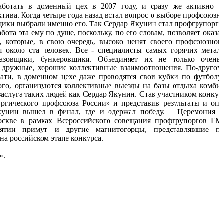
ботать в доменный цех в 2007 году, и сразу же активно 
ива. Когда четыре года назад встал вопрос о выборе профсоюз
щики выбрали именно его. Так Сердар Якунин стал профгрупорг
бота эта ему по душе, поскольку, по его словам, позволяет ока
, которые, в свою очередь, высоко ценят своего профсоюзно
я около ста человек. Все - специалисты самых горячих мета
газовщики, бункеровщики. Объединяет их не только очен
и дружные, хорошие коллективные взаимоотношения. По-друго
тати, в доменном цехе даже проводятся свои кубки по футбол
го, организуются коллективные выезды на базы отдыха комби
 заслуга таких людей как Сердар Якунин. Став участником конк
ургического профсоюза России» и представив результаты и о
кунин вышел в финал, где и одержал победу. Церемония 
оскве в рамках Всероссийского совещания профгрупоргов Г
ятии примут и другие магнитогорцы, представлявшие 
а российском этапе конкурса.
».